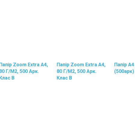
Инвента
Черенки
Салфетки
Бумажные
Салфетки,
Тряпки,
Губки
Для
Уборки
Губки
Папір Zoom Extra А4,
Папір Zoom Extra А4,
Папір А4
Кухонные
80 Г/м2, 500 Арк.
80 Г/м2, 500 Арк.
(500арк)
Ершики
Клас В
Клас В
Ершики
Инвента
Для
Уборки
Пола
Инвента
Для
Уборки