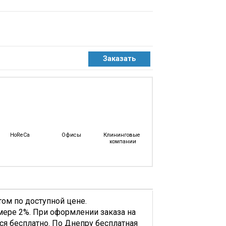
Канцелярские
Самоклеящиеся
Зубо
Конверты
Тетради
Без
НДС
Офисная
еные,
Канцелярия
Бейджи
Биндеры
е
Губки
И
е
Магниты
HoReCa
Офисы
Клининговые 
Для
компании
Досок
Диспенсеры
Для
Скотча
Дыроколы
том по доступной цене.
Калькуляторы
мере 2%. При оформлении заказа на
Канцелярские
тся бесплатно. По Днепру бесплатная