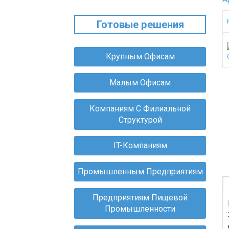
Готовые решения
О
В
Крупным Офисам
П
Д
Малым Офисам
М
П
Х
Компаниям С Филиальной
С
Структурой
Д
К
IT-Компаниям
И
С
Промышленным Предприятиям
С
Д
М
Предприятиям Пищевой
П
Промышленности
О