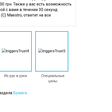
Наборы,
00 грн. Также у вас есть возможность
Подставки
ой с вами в течении 30 секунд
Клей
(С) Maestro, ответит на все
Канцелярский
Кнопки
Ластики
а
Лезвия
ые
Для
я
Канцелярских
Ножей
Линейки
Лотки
Для
Бумаги
Из рук в руки
Специальные
е
Ножи
цены
й
Канцелярские
рь
Ножницы
раздела
Бумага
.
Канцелярские
Печати,
Оснастки,
Штемпельные