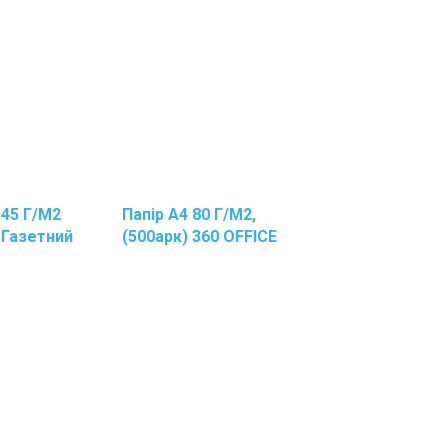
рь
Для
Карандашей
Офисная
Техника
И
Расходные
Материалы
Батарейки
Лампы
И
 45 Г/м2
Папір А4 80 Г/м2,
,
Светильники
 Газетний
(500арк) 360 OFFICE
Расходные
Материалы
рь
Для
Офисной
Техники
Аксессуары
рь
Для
Компьютеров
Папки,