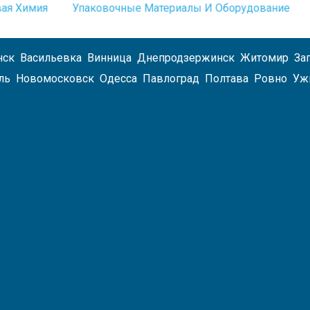
ая Химия
Упаковочные Материалы И Оборудование
Для
Туалетно
Бумаги
Диспенс
нск
Васильевка
Винница
Днепродзержинск
Житомир
За
Для
ль
Новомосковск
Одесса
Павлоград
Полтава
Ровно
Уж
Бумажны
Полотен
Дозатор
Жидкого
Мыла
Средства
По
Уходу
За
Одеждой
И
Обувью
Тележки
Уборочные
Туалетная