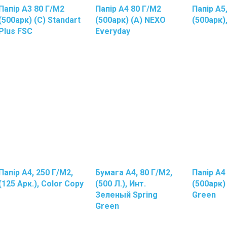
ака
Бумажные
Папір А3 80 Г/м2
Папір А4 80 Г/м2
Папір А5
редства
В
(500арк) (С) Standart
(500арк) (А) NEXO
(500арк)
ля
Рулонах
Plus FSC
Everyday
тирки
Полотенца
редства
Бумажные
т
Листовые
асекомых
Полотно
истящие
Вафельное
Полотно
оющие
Нетканое
редства
Прокладки
ля
Садово
ухни
Огородный
ампуни
Инвентарь
Зимние
Папір А4, 250 Г/м2,
Бумага А4, 80 Г/м2,
Папір А4
Лопаты
(125 Арк.), Color Copy
(500 Л.), Инт.
(500арк)
И
Зеленый Spring
Green
Ледоруб
Green
Метлы
Садовый