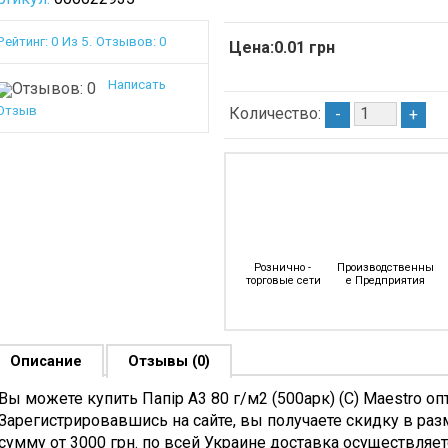
Мыло
Пломбы,
Отжимы,
Хозяйственное
Шпагат,
Крышки
Рейтинг: 0 Из 5. Отзывов: 0
Цена:0.01 грн
Мыло
Проволока
Пласт.
свежители
Витая
К
Написать
оздуха
Скотч
Ведрам
Отзыв
Количество:
-
+
олироли
Упаковочный
Ведра
ля
Специальные
Хозяйств
ебели
Виды
Отжимы,
ромышленная
Скотча
Крышки
имия
Двухсторонний
Мусорны
редства
Скотч
Баки
ля
Малярная
Мусорны
Рознично - 
Производственны
афеля
Лента
Ведра
торговые сети
е Предприятия
Скотч
Тазы
антехники
Алюминиевый
Веники
редства
И
Сорго,
Описание
Отзывы (0)
ля
Армированный
Щетки,
ытья
Скотч
Совки
Вы можете купить Папір А3 80 г/м2 (500арк) (С) Maestro оп
ищевого
Цветной,промо-
Веники
Зарегистрировавшись на сайте, вы получаете скидку в раз
борудования
Скотч
Сорго
сумму от 3000 грн. по всей Украине доставка осуществляе