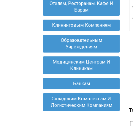
С
Отелям, Ресторанам, Кафе И
Д
Барам
М
П
Клининговым Компаниям
И
С
Образовательным
С
Учреждениям
Д
М
П
Медицинским Центрам И
С
Клиникам
Д
М
Банкам
С
С
Складским Комплексам И
Д
Логистическим Компаниям
П
Т
Т
С
Д
С