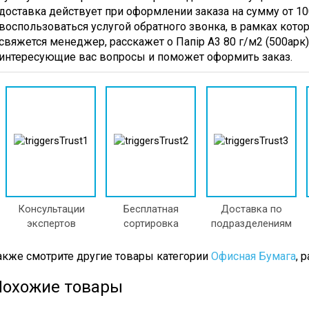
редства
Стретч-
Совки
доставка действует при оформлении заказа на сумму от 10
ля
Пленка
Щетки
воспользоваться услугой обратного звонка, в рамках котор
ытья
Для
свяжется менеджер, расскажет о Папір А3 80 г/м2 (500арк) 
олов
Уборки
интересующие вас вопросы и поможет оформить заказ.
Гигиенические
тен
Товары
редства
Полотенц
ля
Бумажн
ытья
Туалетна
осуды
Бумага
редства
Коврики
ля
Кухонный
ытья
Инвентарь
текол
Емкости
Консультации
Бесплатная
Доставка по
редства
Пищевы
экспертов
сортировка
подразделениям
ля
Кухонны
рочистки
Инвента
акже смотрите другие товары категории
Офисная Бумага
, 
руб
Пакеты
редства
Для
Похожие товары
ля
Мусора
нятия
Полотенца