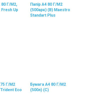
Краски
, 80 Г/м2,
Папір А4 80 Г/м2
Резинки
, Fresh Up
(500арк) (В) Maestro
Для
Standart Plus
Денег
Салфетки
Для
Экранов
И
Оргтехники
Скобы
Для
Степлера
Скотч
Двусторонний
Скотч
 75 Г/м2
Бумага А4 80 Г/м2
Канцелярский
 Trident Eco
(500л) (С)
Скрепки
ы
Степлеры,
Антистеплеры
Точилки