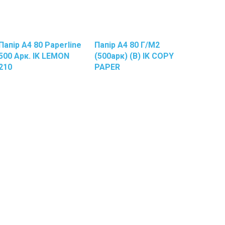
Стёкол
Салфетк
Вискозн
Салфетк
Папір А4 80 Paperline
Папір А4 80 Г/м2
Для
500 Арк. IK LEMON
(500арк) (B) IK COPY
Уборки
210
PAPER
Салфетк
Микрофи
Салфетк
Целлюло
Скребки
Для
Посуды
Спецоде
Тряпки
Для
Уборки
Санитарно-
Гигиеническое
Оборудование
Держате