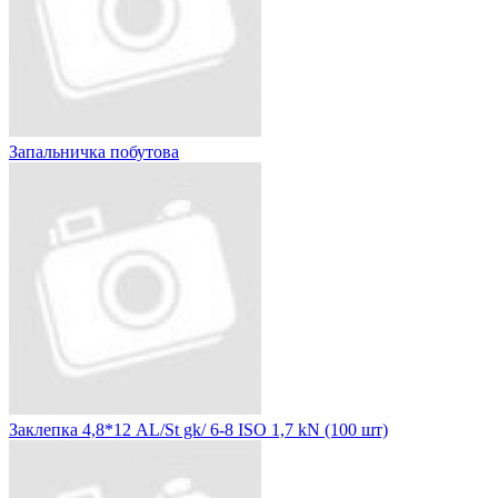
Запальничка побутова
Заклепка 4,8*12 AL/St gk/ 6-8 ISO 1,7 kN (100 шт)