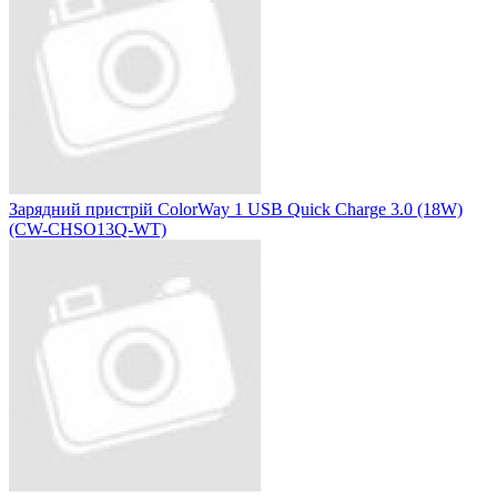
Зарядний пристрій ColorWay 1 USB Quick Charge 3.0 (18W)
(CW-CHSO13Q-WT)