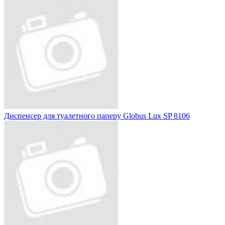
Диспенсер для туалетного паперу Globus Lux SP 8106