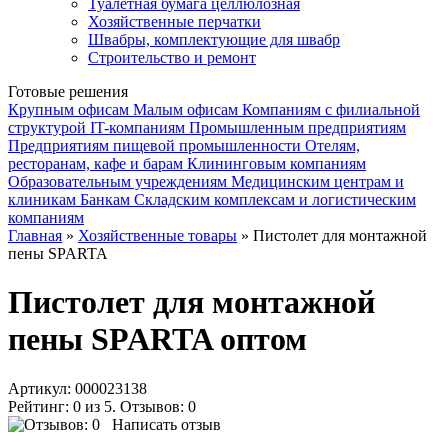
Туалетная бумага целлюлозная
Хозяйственные перчатки
Швабры, комплектующие для швабр
Строительство и ремонт
Готовые решения
Крупным офисам
Малым офисам
Компаниям с филиальной
структурой
IT-компаниям
Промышленным предприятиям
Предприятиям пищевой промышленности
Отелям,
ресторанам, кафе и барам
Клининговым компаниям
Образовательным учреждениям
Медицинским центрам и
клиникам
Банкам
Складским комплексам и логистическим
компаниям
Главная
»
Хозяйственные товары
» Пистолет для монтажной
пены SPARTA
Пистолет для монтажной
пены SPARTA оптом
Артикул:
000023138
Рейтинг: 0 из 5. Отзывов: 0
Написать отзыв