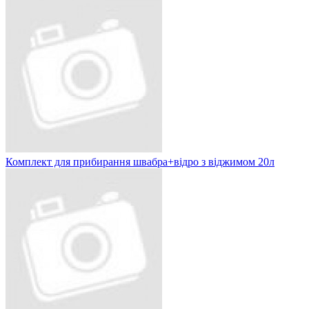
Комплект для прибирання швабра+відро з віджимом 20л