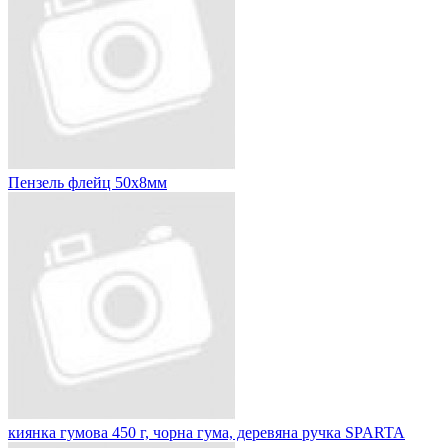
Пензель флейц 50х8мм
киянка гумова 450 г, чорна гума, деревяна ручка SPARTA