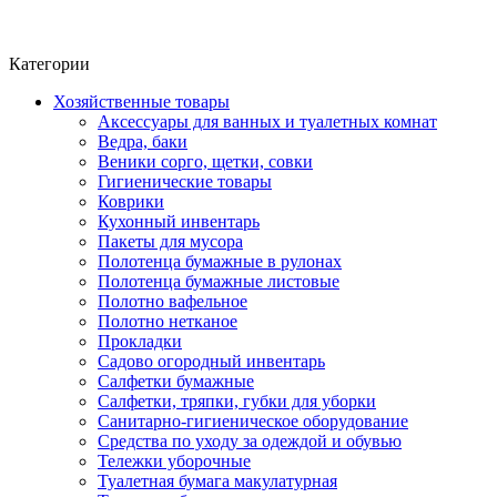
Фито-чай
ЧАЙ ЛИСТОВОЙ
Категории
Хозяйственные товары
Аксессуары для ванных и туалетных комнат
Ведра, баки
Веники сорго, щетки, совки
Гигиенические товары
Коврики
Кухонный инвентарь
Пакеты для мусора
Полотенца бумажные в рулонах
Полотенца бумажные листовые
Полотно вафельное
Полотно нетканое
Прокладки
Садово огородный инвентарь
Салфетки бумажные
Салфетки, тряпки, губки для уборки
Санитарно-гигиеническое оборудование
Средства по уходу за одеждой и обувью
Тележки уборочные
Туалетная бумага макулатурная