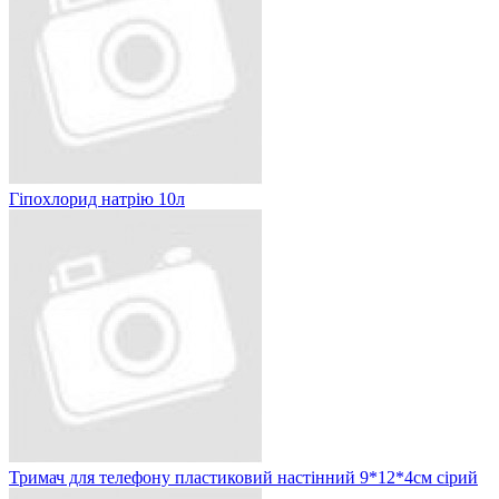
Гіпохлорид натрію 10л
Тримач для телефону пластиковий настінний 9*12*4см сірий