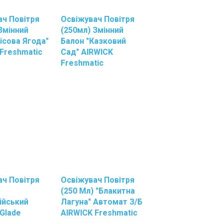
ач Повітря
Освіжувач Повітря
Змінний
(250мл) Змінний
ісова Ягода"
Балон "Казковий
Freshmatic
Сад" AIRWICK
Freshmatic
ач Повітря
Освіжувач Повітря
(250 Мл) "Блакитна
ійський
Лагуна" Автомат З/б
Glade
AIRWICK Freshmatic