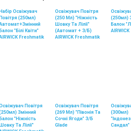
Набір Освіжувач
Освіжувач Повітря
Освіжув
Повітря (250мл)
(250 Мл) "Ніжність
(250мл) 
Автомат+змінний
Шовку Та Лілії"
Балон "Л
Балон "Білі Квіти"
(автомат + З/б)
AIRWICK 
AIRWICK Freshmatik
AIRWICK Freshmatik
Освіжувач Повітря
Освіжувач Повітря
Освіжув
(250мл) Змінний
(269 Мл) "Півонія Та
(300мл)
Балон "Ніжність
Сочні Ягоди" З/б
"Індонез
Шовку Та Лілії"
Glade
Сандал" 