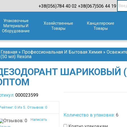
+38(056)784 40 02
+38(067)506 44 19
Упаковочные
Хозяйственные
Канцелярские
Материалы И
Товары
Товары
Оборудование
Главная
»
Профессиональная И Бытовая Химия
»
Освежите
(50 мл) Rexona
ДЕЗОДОРАНТ ШАРИКОВЫЙ (
ОПТОМ
ртикул:
000023599
Рейтинг: 0 Из 5. Отзывов: 0
Количество в упаковке:
6
Написать
Кратно упаковкам
Отзыв