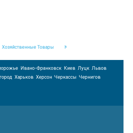
Хозяйственные Товары
Канцелярские Товары
Бум
порожье
Ивано-Франковск
Киев
Луцк
Львов
город
Харьков
Херсон
Черкассы
Чернигов