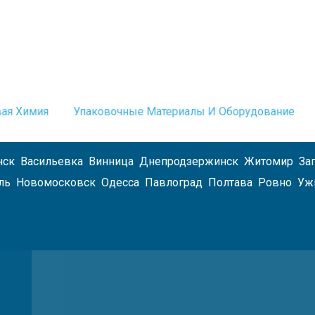
ая Химия
Упаковочные Материалы И Оборудование
нск
Васильевка
Винница
Днепродзержинск
Житомир
За
ль
Новомосковск
Одесса
Павлоград
Полтава
Ровно
Уж