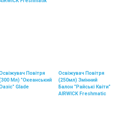
AIRWICK Freshmatik
Освіжувач Повітря
Освіжувач Повітря
(300 Мл) "Океанський
(250мл) Змінний
Оазіс" Glade
Балон "Райські Квіти"
AIRWICK Freshmatic