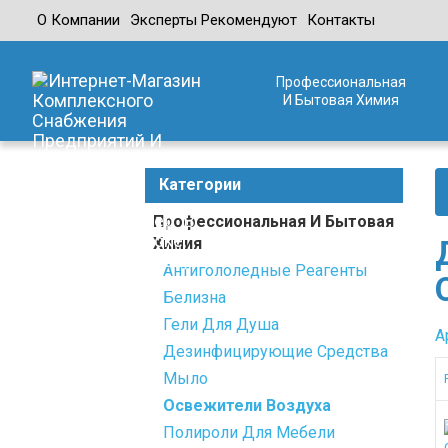
О Компании
Эксперты Рекомендуют
Контакты
Профессиональная
И Бытовая Химия
Категории
Профессиональная И Бытовая
Химия
Антигололедные Реагенты
Белизна
Гели Для Душа
А
Дезинфицирующие Средства
Мыло
Освежители Воздуха
Полироли Для Мебели