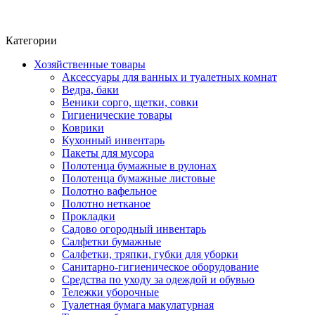
Фито-чай
ЧАЙ ЛИСТОВОЙ
Категории
Хозяйственные товары
Аксессуары для ванных и туалетных комнат
Ведра, баки
Веники сорго, щетки, совки
Гигиенические товары
Коврики
Кухонный инвентарь
Пакеты для мусора
Полотенца бумажные в рулонах
Полотенца бумажные листовые
Полотно вафельное
Полотно нетканое
Прокладки
Садово огородный инвентарь
Салфетки бумажные
Салфетки, тряпки, губки для уборки
Санитарно-гигиеническое оборудование
Средства по уходу за одеждой и обувью
Тележки уборочные
Туалетная бумага макулатурная