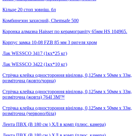
Кільце 20 стоп зовніш. бл
Комбинезон захисний, Chemsafe 500
Коронка алмазна Haisser по керамограніту 65мм HS 104965.
Корпус замка 10-08 FZB 85 мм 3 ригеля хром
Лак WESSCO 3417 (1кх*25 кг)
Лак WESSCO 3422 (1кх*10 кг)
Стрічка клейка одностороння вінілова, 0,125мм х 50мм х 33м,
розміточна (жовто/чорна)
Стрічка клейка одностороння вінілова, 0,125мм х 50мм х 33м,
розміточна (жовта) 764I 3M™
Стрічка клейка одностороння вінілова, 0,125мм х 50мм х 33м,
розміточна (червоно/біла)
Лента ПВХ (В 180 см ) ХЛ в комп (плюс. камера)
Лента ПВХ (В 180 см ) ХЛ в комп (плюс. камера)