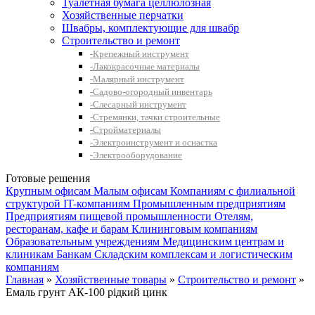
Туалетная бумага целлюлозная
Хозяйственные перчатки
Швабры, комплектующие для швабр
Строительство и ремонт
-Крепежный инструмент
-Лакокрасочные материалы
-Малярный инструмент
-Садово-огородный инвентарь
-Слесарный инструмент
-Стремянки, тачки строительные
-Стройматериалы
-Электроинструмент и оснастка
-Электрооборудование
Готовые решения
Крупным офисам
Малым офисам
Компаниям с филиальной
структурой
IT-компаниям
Промышленным предприятиям
Предприятиям пищевой промышленности
Отелям,
ресторанам, кафе и барам
Клининговым компаниям
Образовательным учреждениям
Медицинским центрам и
клиникам
Банкам
Складским комплексам и логистическим
компаниям
Главная
»
Хозяйственные товары
»
Строительство и ремонт
»
Емаль грунт АК-100 рідкий цинк