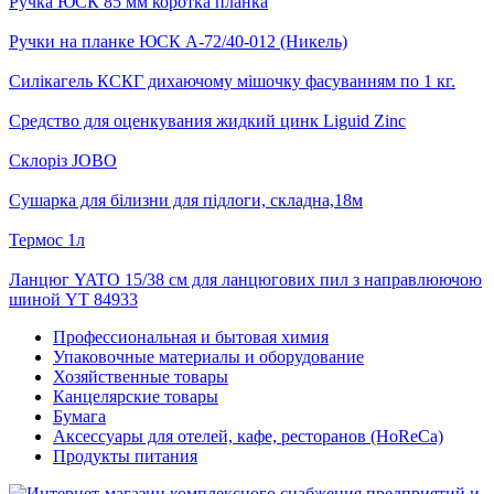
Ручка ЮСК 85 мм коротка планка
Ручки на планке ЮСК A-72/40-012 (Никель)
Силікагель КСКГ дихаючому мішочку фасуванням по 1 кг.
Средство для оценкувания жидкий цинк Liguid Zinc
Склоріз JOBO
Сушарка для білизни для підлоги, складна,18м
Термос 1л
Ланцюг YATO 15/38 см для ланцюгових пил з направлюючою
шиной YT 84933
Профессиональная и бытовая химия
Упаковочные материалы и оборудование
Хозяйственные товары
Канцелярские товары
Бумага
Аксессуары для отелей, кафе, ресторанов (HoReCa)
Продукты питания