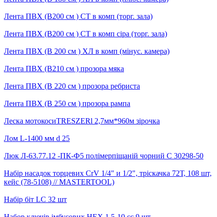
Лента ПВХ (В200 см ) СТ в комп (торг. зала)
Лента ПВХ (В200 см ) СТ в комп сіра (торг. зала)
Лента ПВХ (В 200 см ) ХЛ в комп (мінус. камера)
Лента ПВХ (В210 см ) прозора мяка
Лента ПВХ (В 220 см ) прозора ребриста
Лента ПВХ (В 250 см ) прозора рампа
Леска мотокосиTRESZERl 2,7мм*960м зірочка
Лом L-1400 мм d 25
Люк Л-63.77.12 -ПК-Ф5 полімерпіщаній чорний С 30298-50
Набір насадок торцевих CrV 1/4" и 1/2", трiскачка 72Т, 108 шт,
кейс (78-5108) // MASTERTOOL)
Набір біт LC 32 шт
Набор ключів імбусових HEX 1,5-10 cc 9 шт.