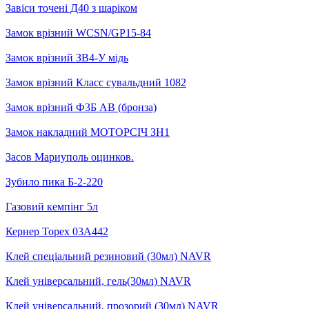
Завіси точені Д40 з шаріком
Замок врізний WCSN/GP15-84
Замок врізний ЗВ4-У мідь
Замок врізний Класс сувальдний 1082
Замок врізний Ф3Б АВ (бронза)
Замок накладний МОТОРСІЧ ЗН1
Засов Мариуполь оцинков.
Зубило пика Б-2-220
Газовий кемпінг 5л
Кернер Topex 03A442
Клей спеціальний резиновий (30мл) NAVR
Клей універсальний, гель(30мл) NAVR
Клей універсальний, прозорий (30мл) NAVR