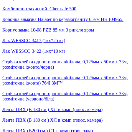
Комбинезон захисний, Chemsafe 500
Коронка алмазна Haisser по керамограніту 65мм HS 104965.
Корпус замка 10-08 FZB 85 мм 3 ригеля хром
Лак WESSCO 3417 (1кх*25 кг)
Лак WESSCO 3422 (1кх*10 кг)
Стрічка клейка одностороння вінілова, 0,125мм х 50мм х 33м,
розміточна (жовто/чорна)
Стрічка клейка одностороння вінілова, 0,125мм х 50мм х 33м,
розміточна (жовта) 764I 3M™
Стрічка клейка одностороння вінілова, 0,125мм х 50мм х 33м,
розміточна (червоно/біла)
Лента ПВХ (В 180 см ) ХЛ в комп (плюс. камера)
Лента ПВХ (В 180 см ) ХЛ в комп (плюс. камера)
Лента ПВХ (В200 см ) СТ в комп (торг. зала)