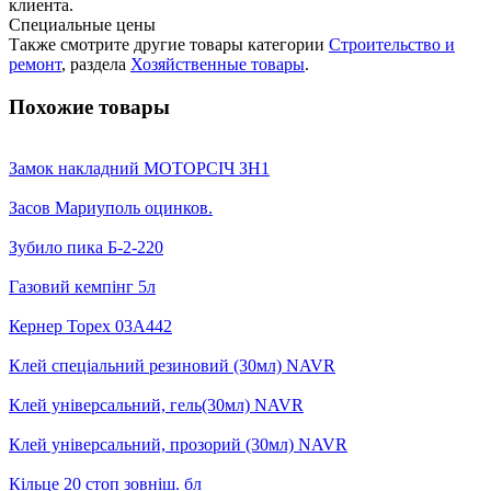
клиента.
Специальные цены
Также смотрите другие товары категории
Строительство и
ремонт
, раздела
Хозяйственные товары
.
Похожие товары
Замок накладний МОТОРСІЧ ЗН1
Засов Мариуполь оцинков.
Зубило пика Б-2-220
Газовий кемпінг 5л
Кернер Topex 03A442
Клей спеціальний резиновий (30мл) NAVR
Клей універсальний, гель(30мл) NAVR
Клей універсальний, прозорий (30мл) NAVR
Кільце 20 стоп зовніш. бл