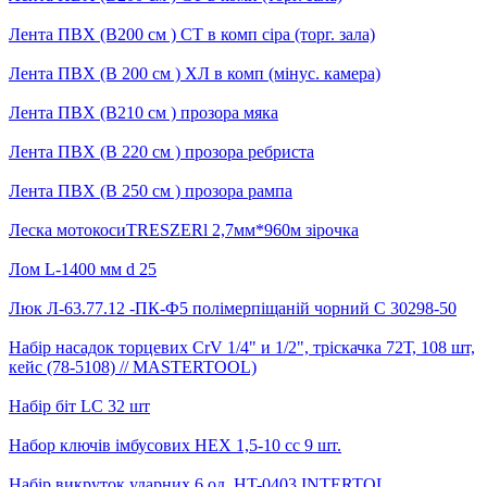
Лента ПВХ (В200 см ) СТ в комп сіра (торг. зала)
Лента ПВХ (В 200 см ) ХЛ в комп (мінус. камера)
Лента ПВХ (В210 см ) прозора мяка
Лента ПВХ (В 220 см ) прозора ребриста
Лента ПВХ (В 250 см ) прозора рампа
Леска мотокосиTRESZERl 2,7мм*960м зірочка
Лом L-1400 мм d 25
Люк Л-63.77.12 -ПК-Ф5 полімерпіщаній чорний С 30298-50
Набір насадок торцевих CrV 1/4" и 1/2", трiскачка 72Т, 108 шт,
кейс (78-5108) // MASTERTOOL)
Набір біт LC 32 шт
Набор ключів імбусових HEX 1,5-10 cc 9 шт.
Набір викруток ударних 6 од. HT-0403 INTERTOL