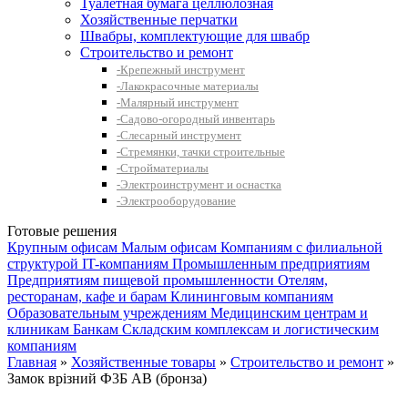
Туалетная бумага целлюлозная
Хозяйственные перчатки
Швабры, комплектующие для швабр
Строительство и ремонт
-Крепежный инструмент
-Лакокрасочные материалы
-Малярный инструмент
-Садово-огородный инвентарь
-Слесарный инструмент
-Стремянки, тачки строительные
-Стройматериалы
-Электроинструмент и оснастка
-Электрооборудование
Готовые решения
Крупным офисам
Малым офисам
Компаниям с филиальной
структурой
IT-компаниям
Промышленным предприятиям
Предприятиям пищевой промышленности
Отелям,
ресторанам, кафе и барам
Клининговым компаниям
Образовательным учреждениям
Медицинским центрам и
клиникам
Банкам
Складским комплексам и логистическим
компаниям
Главная
»
Хозяйственные товары
»
Строительство и ремонт
»
Замок врізний Ф3Б АВ (бронза)