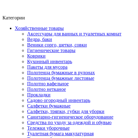
Фито-чай
ЧАЙ ЛИСТОВОЙ
Категории
Хозяйственные товары
Аксессуары для ванных и туалетных комнат
Ведра, баки
Веники сорго, щетки, совки
Гигиенические товары
Коврики
Кухонный инвентарь
Пакеты для мусора
Полотенца бумажные в рулонах
Полотенца бумажные листовые
Полотно вафельное
Полотно нетканое
Прокладки
Садово огородный инвентарь
Салфетки бумажные
Салфетки, тряпки, губки для уборки
Санитарно-гигиеническое оборудование
Средства по уходу за одеждой и обувью
Тележки уборочные
Туалетная бумага макулатурная