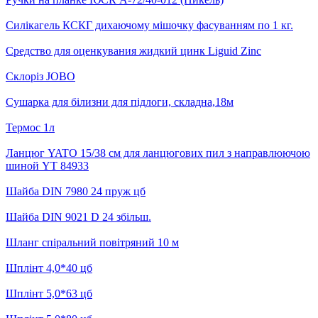
Силікагель КСКГ дихаючому мішочку фасуванням по 1 кг.
Средство для оценкувания жидкий цинк Liguid Zinc
Склоріз JOBO
Сушарка для білизни для підлоги, складна,18м
Термос 1л
Ланцюг YATO 15/38 см для ланцюгових пил з направлюючою
шиной YT 84933
Шайба DIN 7980 24 пруж цб
Шайба DIN 9021 D 24 збільш.
Шланг спіральний повітряний 10 м
Шплінт 4,0*40 цб
Шплінт 5,0*63 цб