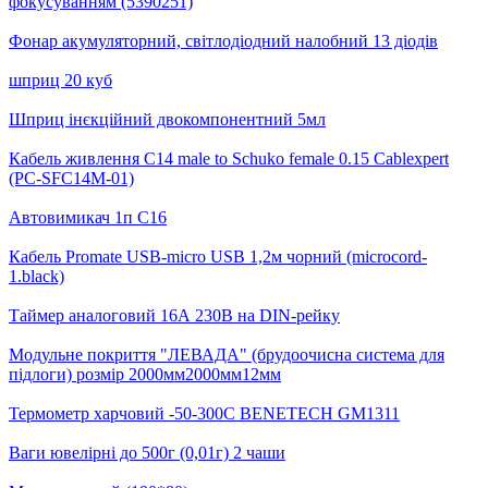
фокусуванням (5390251)
Фонар акумуляторний, світлодіодний налобний 13 діодів
шприц 20 куб
Шприц інєкційний двокомпонентний 5мл
Кабель живлення С14 male to Schuko female 0.15 Cablexpert
(PC-SFC14M-01)
Автовимикач 1п С16
Кабель Promate USB-micro USB 1,2м чорний (microcord-
1.black)
Таймер аналоговий 16А 230B на DIN-рейку
Модульне покриття "ЛЕВАДА" (брудоочисна система для
підлоги) розмір 2000мм2000мм12мм
Термометр харчовий -50-300С BENETECH GM1311
Ваги ювелірні до 500г (0,01г) 2 чаши