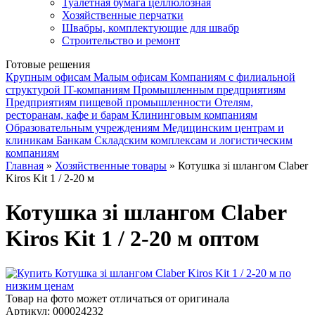
Туалетная бумага целлюлозная
Хозяйственные перчатки
Швабры, комплектующие для швабр
Строительство и ремонт
Готовые решения
Крупным офисам
Малым офисам
Компаниям с филиальной
структурой
IT-компаниям
Промышленным предприятиям
Предприятиям пищевой промышленности
Отелям,
ресторанам, кафе и барам
Клининговым компаниям
Образовательным учреждениям
Медицинским центрам и
клиникам
Банкам
Складским комплексам и логистическим
компаниям
Главная
»
Хозяйственные товары
» Котушка зі шлангом Claber
Kiros Kit 1 / 2-20 м
Котушка зі шлангом Claber
Kiros Kit 1 / 2-20 м оптом
Товар на фото может отличаться от оригинала
Артикул:
000024232