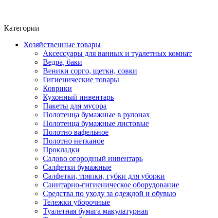
Фито-чай
ЧАЙ ЛИСТОВОЙ
Категории
Хозяйственные товары
Аксессуары для ванных и туалетных комнат
Ведра, баки
Веники сорго, щетки, совки
Гигиенические товары
Коврики
Кухонный инвентарь
Пакеты для мусора
Полотенца бумажные в рулонах
Полотенца бумажные листовые
Полотно вафельное
Полотно нетканое
Прокладки
Садово огородный инвентарь
Салфетки бумажные
Салфетки, тряпки, губки для уборки
Санитарно-гигиеническое оборудование
Средства по уходу за одеждой и обувью
Тележки уборочные
Туалетная бумага макулатурная