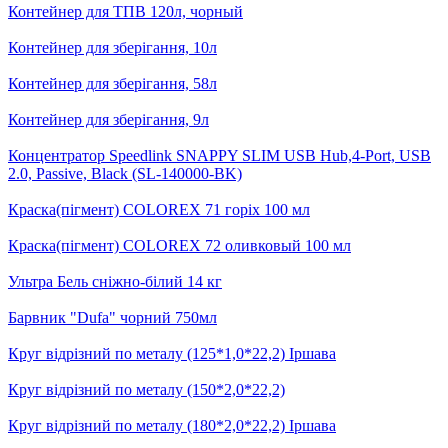
Контейнер для ТПВ 120л, чорный
Контейнер для зберігання, 10л
Контейнер для зберігання, 58л
Контейнер для зберігання, 9л
Концентратор Speedlink SNAPPY SLIM USB Hub,4-Port, USB
2.0, Passive, Black (SL-140000-BK)
Краска(пігмент) COLOREX 71 горіх 100 мл
Краска(пігмент) COLOREX 72 оливковый 100 мл
Ультра Бель сніжно-білий 14 кг
Барвник "Dufa" чорний 750мл
Круг відрізний по металу (125*1,0*22,2) Іршава
Круг відрізний по металу (150*2,0*22,2)
Круг відрізний по металу (180*2,0*22,2) Іршава