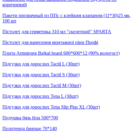
коричневий
Пакети прозрачный из ППс с клейким клапаном (11*30)25 мк,
100 шт
Пістолет для герметика 310 мл "скелетний" SPARTA
Пістолет для нанесення монтажної піни Профі
Плита Armstrong Bajkal board 600*600*12 (90% вологост)
Підгузки для дорослих Tactil L (30шт)
Підгузки для дорослих Tactil S (30шт)
Підгузки для дорослих Tactil М (30шт)
Підгузки для дорослих Tena L (30шт)
Підгузки для дорослих Tena Slip Plus XL (30шт)
Подушка бязь біла 500*700
Полотенца банные 70*140