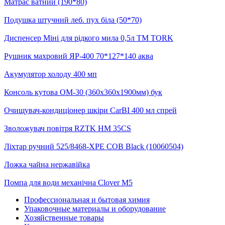
Матрас ватний (190*80)
Подушка штучний леб. пух біла (50*70)
Диспенсер Міні для рідкого мила 0,5л ТМ TORK
Рушник махровий ЯР-400 70*127*140 аква
Акумулятор холоду 400 мп
Консоль кутова ОМ-30 (360х360х1900мм) бук
Очищувач-кондиціонер шкіри CarBI 400 мл спрей
Зволожувач повітря RZTK HM 35CS
Ліхтар ручний 525/8468-XPE COB Black (10060504)
Ложка чайна нержавійка
Помпа для води механічна Clover M5
Профессиональная и бытовая химия
Упаковочные материалы и оборудование
Хозяйственные товары