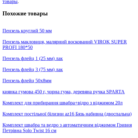
товары
.
Похожие товары
Пензель круглий 50 мм
Пензель макловиця, малярний воскований VIROK SUPER
PROFI 180*50
Пензель флейц 1 (25 мм) лак
Пензель флейц 3 (75 мм) лак
Пензель флейц 50х8мм
киянка гумова 450 г, чорна гума, деревяна ручка SPARTA
Комплект для прибирання швабра+відро з віджимом 20л
Комплект постільної білизни az16 Бязь набивна (двоспальна)
Комплект швабра та ведро з автоматичним віджимом Гривня
Петрівна Solo Twist 16 см