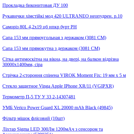
Прокладка биконитовая ДУ 100
Рукавички хімстійкі мод 420 ULTRANEO неопудрен. р.10
Саморіз 80L 4,2х19 цб нпкр бурт PH
Сапа 153 мм прямоугольная з держаком (3081 СМ)
Сапа 153 мм прямокутна з держаком (3081 СМ)
Сітка антимоскітна на вікна, на двері, на балкон відрізна
30000х1400мм, сіра
Стрічка 2-стороння спінена VIROK Moment Fix: 19 мм х 5 м
Стекло защитное Vinga Apple IPhone XR/11 (VGIPXR)
Термометр П-5 ТУ У 33 2-14307481
УМБ Verico Power Guard XL 20000 mAh Black (49845)
Фільтр мішок флісовий (10шт)
Ліхтар Sigma LED 300Лм 1200мАч з сенсором та