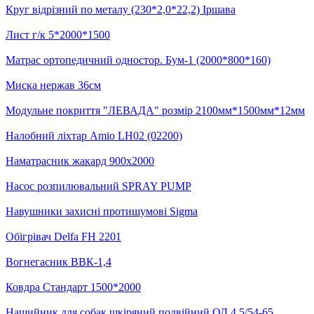
Круг відрізний по металу (230*2,0*22,2) Іршава
Лист г/к 5*2000*1500
Матрас ортопедичний одностор. Бум-1 (2000*800*160)
Миска нержав 36см
Модульне покриття "ЛЕВАДА" розмір 2100мм*1500мм*12мм
Налобний ліхтар Amio LH02 (02200)
Наматрасник жакард 900х2000
Насос розпилювальний SPRAY PUMP
Навушники захисні протишумові Sigma
Обігрівач Delfa FH 2201
Вогнегасник ВВК-1,4
Ковдра Стандарт 1500*2000
Нашийник для собак шкіряний подвійний ОД 4,5/54-65