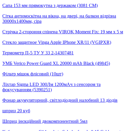
Сапа 153 мм прямокутна з держаком (3081 СМ)
Сітка антимоскітна на вікна, на двері, на балкон відрізна
30000х1400мм, сіра
Стрічка 2-стороння спінена VIROK Moment Fix: 19 мм х 5 м
Стекло защитное Vinga Apple IPhone XR/11 (VGIPXR)
Термометр П-5 ТУ У 33 2-14307481
УМБ Verico Power Guard XL 20000 mAh Black (49845)
Фільтр мішок флісовий (10шт)
Ліхтар Sigma LED 300Лм 1200мАч з сенсором та
фокусуванням (5390251)
Фонар акумуляторний, світлодіодний налобний 13 діодів
шприц 20 куб
Шприц інєкційний двокомпонентний 5мл