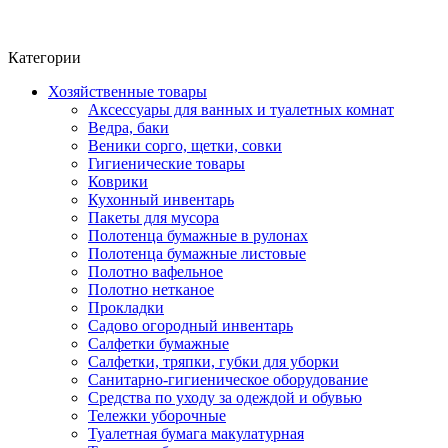
Фито-чай
ЧАЙ ЛИСТОВОЙ
Категории
Хозяйственные товары
Аксессуары для ванных и туалетных комнат
Ведра, баки
Веники сорго, щетки, совки
Гигиенические товары
Коврики
Кухонный инвентарь
Пакеты для мусора
Полотенца бумажные в рулонах
Полотенца бумажные листовые
Полотно вафельное
Полотно нетканое
Прокладки
Садово огородный инвентарь
Салфетки бумажные
Салфетки, тряпки, губки для уборки
Санитарно-гигиеническое оборудование
Средства по уходу за одеждой и обувью
Тележки уборочные
Туалетная бумага макулатурная