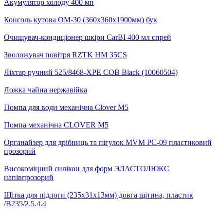
Акумулятор холоду 400 мп
Консоль кутова ОМ-30 (360х360х1900мм) бук
Очищувач-кондиціонер шкіри CarBI 400 мл спрей
Зволожувач повітря RZTK HM 35CS
Ліхтар ручний 525/8468-XPE COB Black (10060504)
Ложка чайна нержавійка
Помпа для води механічна Clover M5
Помпа механічна CLOVER М5
Органайзер для дрібниць та пігулок MVM PC-09 пластиковий
прозорий
Високоміцний силікон для форм ЭЛАСТОЛЮКС
напівпрозорий
Щітка для підлоги (235х31х13мм) довга щітина, пластик
/B235/2.5.4.4