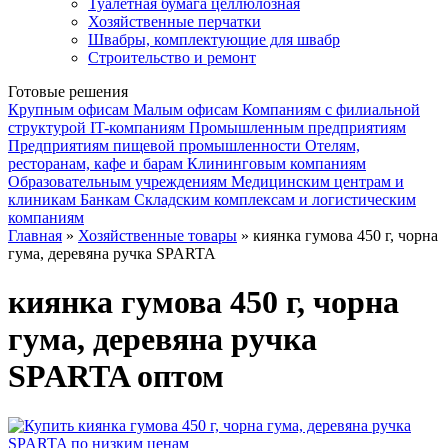
Туалетная бумага целлюлозная
Хозяйственные перчатки
Швабры, комплектующие для швабр
Строительство и ремонт
Готовые решения
Крупным офисам
Малым офисам
Компаниям с филиальной
структурой
IT-компаниям
Промышленным предприятиям
Предприятиям пищевой промышленности
Отелям,
ресторанам, кафе и барам
Клининговым компаниям
Образовательным учреждениям
Медицинским центрам и
клиникам
Банкам
Складским комплексам и логистическим
компаниям
Главная
»
Хозяйственные товары
» киянка гумова 450 г, чорна
гума, деревяна ручка SPARTA
киянка гумова 450 г, чорна
гума, деревяна ручка
SPARTA оптом