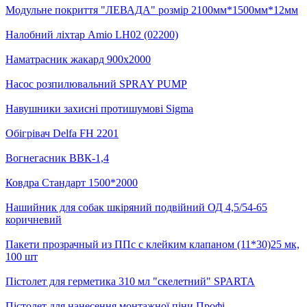
Модульне покриття "ЛЕВАДА" розмір 2100мм*1500мм*12мм
Налобний ліхтар Amio LH02 (02200)
Наматрасник жакард 900х2000
Насос розпилювальний SPRAY PUMP
Навушники захисні протишумові Sigma
Обігрівач Delfa FH 2201
Вогнегасник ВВК-1,4
Ковдра Стандарт 1500*2000
Нашийник для собак шкіряний подвійний ОД 4,5/54-65
коричневий
Пакети прозрачный из ППс с клейким клапаном (11*30)25 мк,
100 шт
Пістолет для герметика 310 мл "скелетний" SPARTA
Пістолет для нанесення монтажної піни Профі