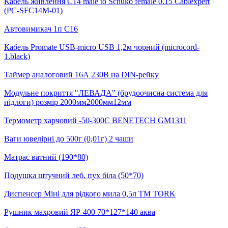
Кабель живлення С14 male to Schuko female 0.15 Cablexpert
(PC-SFC14M-01)
Автовимикач 1п С16
Кабель Promate USB-micro USB 1,2м чорний (microcord-
1.black)
Таймер аналоговий 16А 230B на DIN-рейку
Модульне покриття "ЛЕВАДА" (брудоочисна система для
підлоги) розмір 2000мм2000мм12мм
Термометр харчовий -50-300С BENETECH GM1311
Ваги ювелірні до 500г (0,01г) 2 чаши
Матрас ватний (190*80)
Подушка штучний леб. пух біла (50*70)
Диспенсер Міні для рідкого мила 0,5л ТМ TORK
Рушник махровий ЯР-400 70*127*140 аква