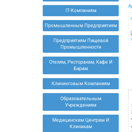
А
IT-Компаниям
О
Промышленным Предприятиям
В
П
Предприятиям Пищевой
Д
Промышленности
М
П
Х
Отелям, Ресторанам, Кафе И
С
Барам
Д
К
Клининговым Компаниям
И
С
Образовательным
С
Учреждениям
Д
М
Медицинским Центрам И
П
Клиникам
О