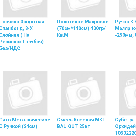
Для
Туалетно
Бумаги
Повязка Защитная
Полотенце Махровое
Ручка К 
Диспенс
Спанбонд, 3-Х
(70см*140см) 400гр/
Малярно
Для
Слойная ( На
Кв.м
-250мм, 
Бумажны
Резинках Голубая)
Полотен
Без/НДС
Дозатор
Жидкого
Мыла
Средства
По
Уходу
За
Одеждой
И
Обувью
Тележки
Сито Металлическое
Смесь Клеевая MKL
Субстра
Уборочные
С Ручкой (24см)
BAU GUT 25кг
Орхидей 
Туалетная
1050222