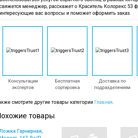
редства
Стретч-
Совки
свяжется менеджер, расскажет о Краситель Колорекс 53 ф
ля
Пленка
Щетки
интересующие вас вопросы и поможет оформить заказ.
ытья
Для
олов
Уборки
Гигиенические
тен
Товары
редства
Полотенц
ля
Бумажн
ытья
Туалетна
осуды
Бумага
редства
Коврики
ля
Кухонный
Консультации
Бесплатная
Доставка по
ытья
Инвентарь
экспертов
сортировка
подразделениям
текол
Емкости
редства
Пищевы
акже смотрите другие товары категории
Главная
.
ля
Кухонны
рочистки
Инвента
Похожие товары
руб
Пакеты
редства
Для
ля
Мусора
Ложка Гарнирная,
нятия
Полотенца
Модель 147 Дз/п,