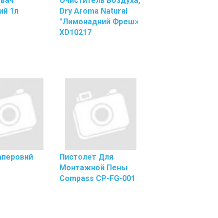
вач
Очиститель Воздуха,
рь
Для
ий 1л
Dry Aroma Natural
Карандашей
"Лимонадний Фреш»
Офисная
XD10217
Техника
И
Расходные
Материалы
Батарейки
Лампы
И
,
Светильники
Расходные
Материалы
рь
Для
Офисной
аперовий
Пистолет Для
Техники
Монтажной Пены
Аксессуары
Compass CP-FG-001
рь
Для
Компьютеров
Папки,