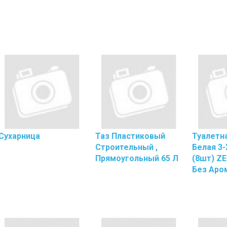
Бумага
Макулатурная
Туалетная
Бумага
Целлюлозная
Хозяйственны
Перчатки
Перчатки
Винилов
Перчатки
Латексн
Перчатки
Сухарница
Таз Пластиковый
Туалетн
Нитрило
Строительный ,
Белая 3-
Трикота
Прямоугольный 65 Л
(8шт) Z
Перчатки
Без Аро
Швабры,
Комплектующ
Для
Швабр
Держате
Для