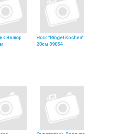
Краски
Резинки
Для
Денег
Салфетки
ик Велюр
Нож "Ringel Kochen"
Для
Мм
20см 39054
Экранов
И
Оргтехники
Скобы
Для
Степлера
Скотч
Двусторонний
Скотч
Канцелярский
Скрепки
ы
Степлеры,
Антистеплеры
Точилки