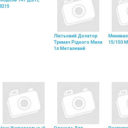
ака
Бумажные
8215
редства
В
ля
Рулонах
тирки
Полотенца
редства
Бумажные
Ліктьовий Дозатор
Минивал
т
Листовые
Тримач Рідкого Мила
15/150 
асекомых
Полотно
1л Металевий
истящие
Вафельное
Полотно
оющие
Нетканое
редства
Прокладки
ля
Садово
ухни
Огородный
ампуни
Инвентарь
Зимние
Лопаты
И
Ледоруб
Метлы
Садовый