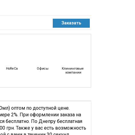
Канцелярские
Самоклеящиеся
Зубо
Конверты
Тетради
Без
НДС
Офисная
еные,
Канцелярия
Бейджи
Биндеры
е
Губки
HoReCa
Офисы
Клининговые 
И
компании
е
Магниты
Для
Досок
Диспенсеры
Для
мл) оптом по доступной цене.
Скотча
мере 2%. При оформлении заказа на
Дыроколы
тся бесплатно. По Днепру бесплатная
Калькуляторы
00 грн. Также у вас есть возможность
Канцелярские
ой с вами в течении 30 секунд