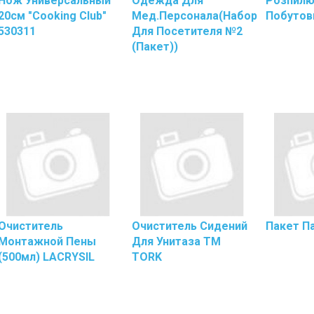
Нож Универсальный
Одежда Для
Розпилю
Инвента
20см "Cooking Club"
Мед.персонала(набор
Побутов
Черенки
530311
Для Посетителя №2
Салфетки
(пакет))
Бумажные
Салфетки,
Тряпки,
Губки
Для
Уборки
Губки
Кухонные
Ершики
Ершики
Инвента
Для
Очиститель
Очиститель Сидений
Пакет П
Уборки
Монтажной Пены
Для Унитаза ТМ
Пола
(500мл) LACRYSIL
TORK
Инвента
Для
Уборки