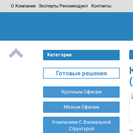
О Компании
Эксперты Рекомендуют
Контакты
Профес
И Быт
А
Р
Категории
Б
Г
Д
Готовые решения
Д
Д
С
Крупным Офисам
М
Малым Офисам
Компаниям С Филиальной
Структурой
То