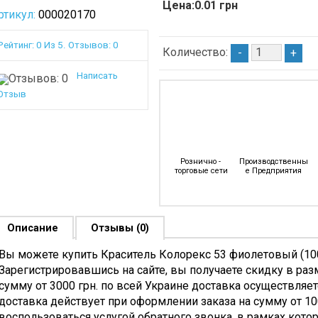
Цена:0.01 грн
Мыло
Пломбы,
Отжимы,
ртикул:
000020170
Хозяйственное
Шпагат,
Крышки
Мыло
Проволока
Пласт.
Рейтинг: 0 Из 5. Отзывов: 0
Количество:
-
+
свежители
Витая
К
оздуха
Скотч
Ведрам
Написать
олироли
Упаковочный
Ведра
Отзыв
ля
Специальные
Хозяйств
ебели
Виды
Отжимы,
ромышленная
Скотча
Крышки
имия
Двухсторонний
Мусорны
Рознично - 
Производственны
редства
Скотч
Баки
торговые сети
е Предприятия
ля
Малярная
Мусорны
афеля
Лента
Ведра
Скотч
Тазы
антехники
Алюминиевый
Веники
Описание
Отзывы (0)
редства
И
Сорго,
Вы можете купить Краситель Колорекс 53 фиолетовый (100
ля
Армированный
Щетки,
Зарегистрировавшись на сайте, вы получаете скидку в раз
ытья
Скотч
Совки
сумму от 3000 грн. по всей Украине доставка осуществляе
ищевого
Цветной,промо-
Веники
доставка действует при оформлении заказа на сумму от 10
борудования
Скотч
Сорго
воспользоваться услугой обратного звонка, в рамках котор