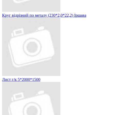
Круг відрізний по металу (230*2,0*22,2) Іршава
Лист г/к 5*2000*1500