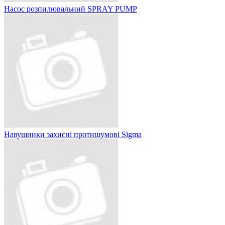
Насос розпилювальний SPRAY PUMP
Навушники захисні протишумові Sigma