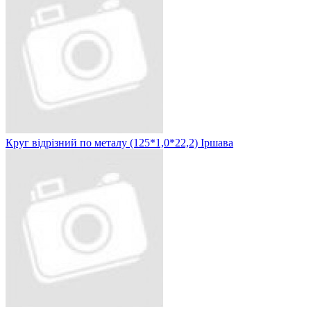
Круг відрізний по металу (125*1,0*22,2) Іршава