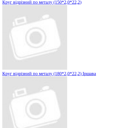
Круг відрізний по металу (150*2,0*22,2)
Круг відрізний по металу (180*2,0*22,2) Іршава