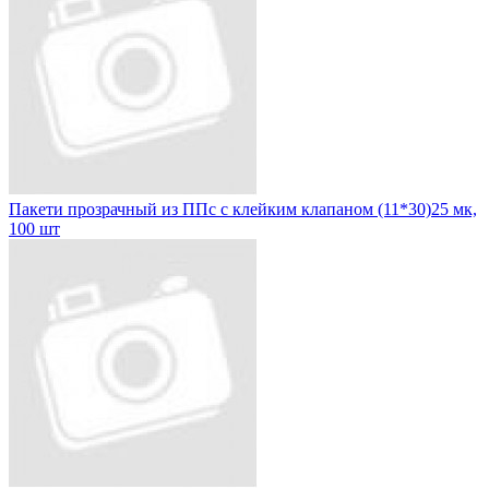
Пакети прозрачный из ППс с клейким клапаном (11*30)25 мк,
100 шт