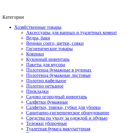
Фито-чай
ЧАЙ ЛИСТОВОЙ
Категории
Хозяйственные товары
Аксессуары для ванных и туалетных комнат
Ведра, баки
Веники сорго, щетки, совки
Гигиенические товары
Коврики
Кухонный инвентарь
Пакеты для мусора
Полотенца бумажные в рулонах
Полотенца бумажные листовые
Полотно вафельное
Полотно нетканое
Прокладки
Садово огородный инвентарь
Салфетки бумажные
Салфетки, тряпки, губки для уборки
Санитарно-гигиеническое оборудование
Средства по уходу за одеждой и обувью
Тележки уборочные
Туалетная бумага макулатурная