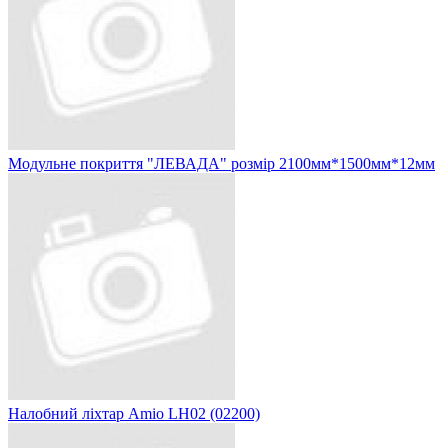
Модульне покриття "ЛЕВАДА" розмір 2100мм*1500мм*12мм
Налобний ліхтар Amio LH02 (02200)