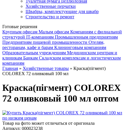
Туалетная бумага целлюлозная
Хозяйственные перчатки
Швабры, комплектующие для швабр
Строительство и ремонт
Готовые решения
Крупным офисам
Малым офисам
Компаниям с филиальной
структурой
IT-компаниям
Промышленным предприятиям
Предприятиям пищевой промышленности
Отелям,
ресторанам, кафе и барам
Клининговым компаниям
Образовательным учреждениям
Медицинским центрам и
клиникам
Банкам
Складским комплексам и логистическим
компаниям
Главная
»
Хозяйственные товары
» Краска(пігмент)
COLOREX 72 оливковый 100 мл
Краска(пігмент) COLOREX
72 оливковый 100 мл оптом
Товар на фото может отличаться от оригинала
Артикул:
000023238