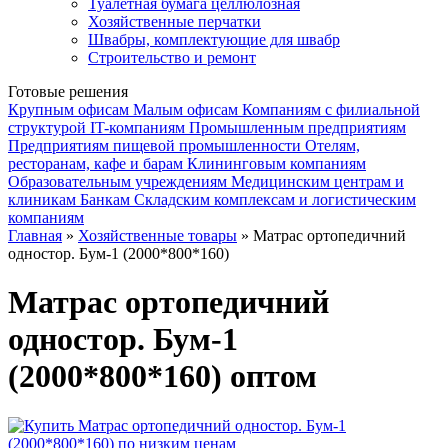
Туалетная бумага целлюлозная
Хозяйственные перчатки
Швабры, комплектующие для швабр
Строительство и ремонт
Готовые решения
Крупным офисам
Малым офисам
Компаниям с филиальной
структурой
IT-компаниям
Промышленным предприятиям
Предприятиям пищевой промышленности
Отелям,
ресторанам, кафе и барам
Клининговым компаниям
Образовательным учреждениям
Медицинским центрам и
клиникам
Банкам
Складским комплексам и логистическим
компаниям
Главная
»
Хозяйственные товары
» Матрас ортопедичний
одностор. Бум-1 (2000*800*160)
Матрас ортопедичний
одностор. Бум-1
(2000*800*160) оптом