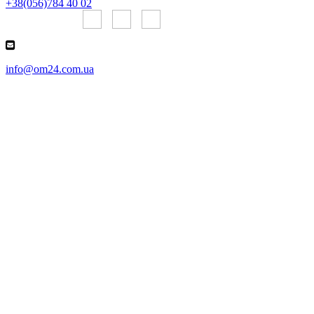
+38(056)784 40 02
Онлайн чаты:
info@om24.com.ua