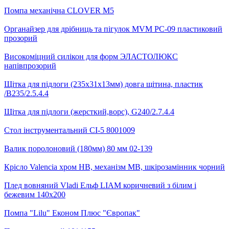
Помпа механічна CLOVER М5
Органайзер для дрібниць та пігулок MVM PC-09 пластиковий
прозорий
Високоміцний силікон для форм ЭЛАСТОЛЮКС
напівпрозорий
Щітка для підлоги (235х31х13мм) довга щітина, пластик
/B235/2.5.4.4
Щітка для підлоги (жерсткий,ворс), G240/2.7.4.4
Стол інструментальний СІ-5 8001009
Валик поролоновий (180мм) 80 мм 02-139
Крісло Valencia хром НВ, механізм MB, шкірозамінник чорний
Плед вовняний Vladi Ельф LIAM коричневий з білим і
бежевим 140х200
Помпа "Lilu" Економ Плюс "Європак"