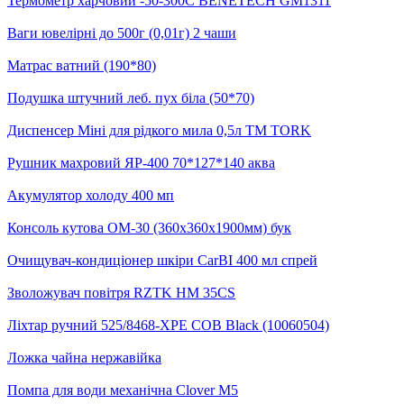
Термометр харчовий -50-300С BENETECH GM1311
Ваги ювелірні до 500г (0,01г) 2 чаши
Матрас ватний (190*80)
Подушка штучний леб. пух біла (50*70)
Диспенсер Міні для рідкого мила 0,5л ТМ TORK
Рушник махровий ЯР-400 70*127*140 аква
Акумулятор холоду 400 мп
Консоль кутова ОМ-30 (360х360х1900мм) бук
Очищувач-кондиціонер шкіри CarBI 400 мл спрей
Зволожувач повітря RZTK HM 35CS
Ліхтар ручний 525/8468-XPE COB Black (10060504)
Ложка чайна нержавійка
Помпа для води механічна Clover M5