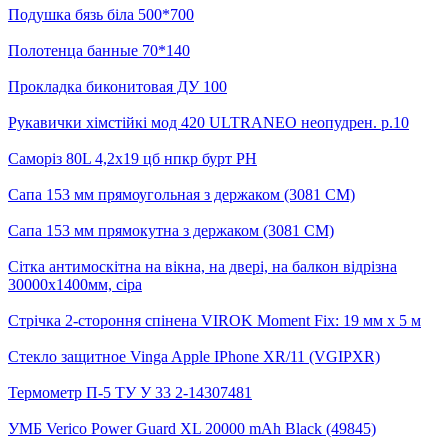
Подушка бязь біла 500*700
Полотенца банные 70*140
Прокладка биконитовая ДУ 100
Рукавички хімстійкі мод 420 ULTRANEO неопудрен. р.10
Саморіз 80L 4,2х19 цб нпкр бурт PH
Сапа 153 мм прямоугольная з держаком (3081 СМ)
Сапа 153 мм прямокутна з держаком (3081 СМ)
Сітка антимоскітна на вікна, на двері, на балкон відрізна
30000х1400мм, сіра
Стрічка 2-стороння спінена VIROK Moment Fix: 19 мм х 5 м
Стекло защитное Vinga Apple IPhone XR/11 (VGIPXR)
Термометр П-5 ТУ У 33 2-14307481
УМБ Verico Power Guard XL 20000 mAh Black (49845)