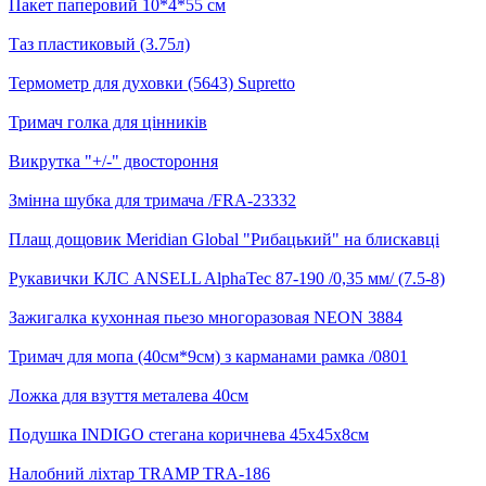
Пакет паперовий 10*4*55 см
Таз пластиковый (3.75л)
Термометр для духовки (5643) Supretto
Тримач голка для цінників
Викрутка "+/-" двостороння
Змінна шубка для тримача /FRA-23332
Плащ дощовик Meridian Global "Рибацький" на блискавці
Рукавички КЛС ANSELL AlphaTec 87-190 /0,35 мм/ (7.5-8)
Зажигалка кухонная пьезо многоразовая NEON 3884
Тримач для мопа (40см*9см) з карманами рамка /0801
Ложка для взуття металева 40см
Подушка INDIGO стегана коричнева 45х45х8см
Налобний ліхтар TRAMP TRA-186