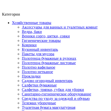
Фито-чай
ЧАЙ ЛИСТОВОЙ
Категории
Хозяйственные товары
Аксессуары для ванных и туалетных комнат
Ведра, баки
Веники сорго, щетки, совки
Гигиенические товары
Коврики
Кухонный инвентарь
Пакеты для мусора
Полотенца бумажные в рулонах
Полотенца бумажные листовые
Полотно вафельное
Полотно нетканое
Прокладки
Садово огородный инвентарь
Салфетки бумажные
Салфетки, тряпки, губки для уборки
Санитарно-гигиеническое оборудование
Средства по уходу за одеждой и обувью
Тележки уборочные
Туалетная бумага макулатурная