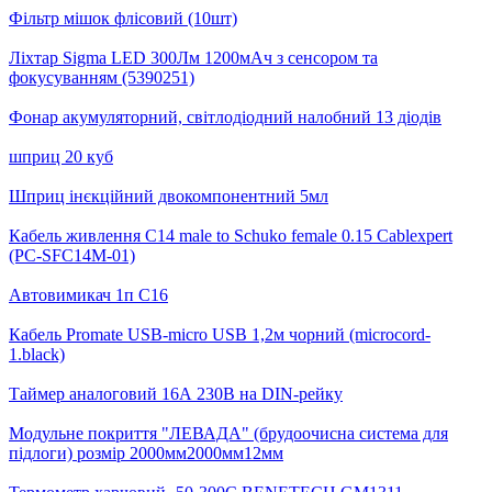
Фільтр мішок флісовий (10шт)
Ліхтар Sigma LED 300Лм 1200мАч з сенсором та
фокусуванням (5390251)
Фонар акумуляторний, світлодіодний налобний 13 діодів
шприц 20 куб
Шприц інєкційний двокомпонентний 5мл
Кабель живлення С14 male to Schuko female 0.15 Cablexpert
(PC-SFC14M-01)
Автовимикач 1п С16
Кабель Promate USB-micro USB 1,2м чорний (microcord-
1.black)
Таймер аналоговий 16А 230B на DIN-рейку
Модульне покриття "ЛЕВАДА" (брудоочисна система для
підлоги) розмір 2000мм2000мм12мм