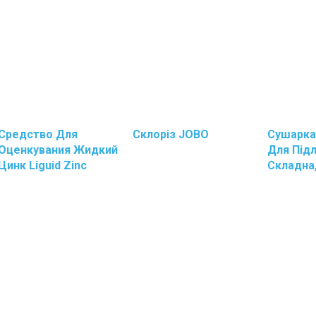
Средство Для
Склоріз JOBO
Сушарка
Оценкувания Жидкий
Для Підл
Цинк Liguid Zinc
Складна