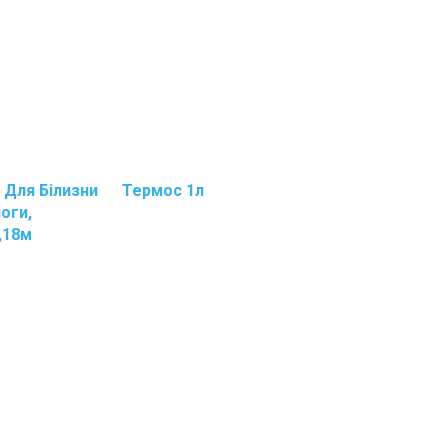
 Для Білизни
Термос 1л
оги,
,18м