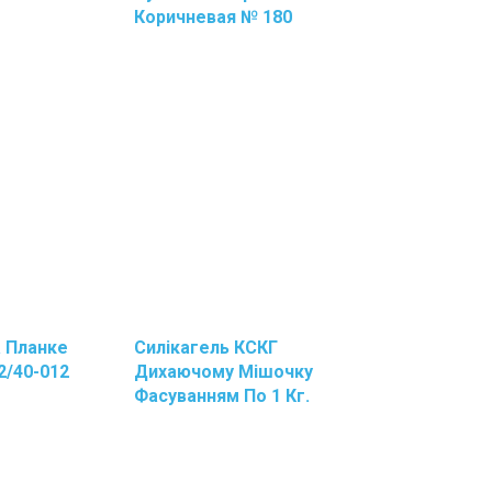
Коричневая № 180
а Планке
Силікагель КСКГ
2/40-012
Дихаючому Мішочку
)
Фасуванням По 1 Кг.