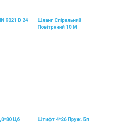
N 9021 D 24
Шланг Спіральний
Повітряний 10 М
,0*80 Цб
Штифт 4*26 Пруж. Бп