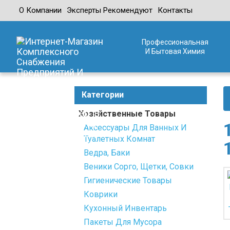
О Компании
Эксперты Рекомендуют
Контакты
Профессиональная
И Бытовая Химия
Категории
Хозяйственные Товары
Аксессуары Для Ванных И
Туалетных Комнат
Ведра, Баки
Веники Сорго, Щетки, Совки
Гигиенические Товары
Коврики
Кухонный Инвентарь
Пакеты Для Мусора