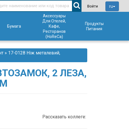
ru
Войти
Аксессуары
Для Отелей,
Продукты
Бумага
Кафе,
Питания
Ресторанов
(HoReCa)
нт
» 17-0128 Ніж металевий,
ВТОЗАМОК, 2 ЛЕЗА,
ОМ
Рассказать коллеге: