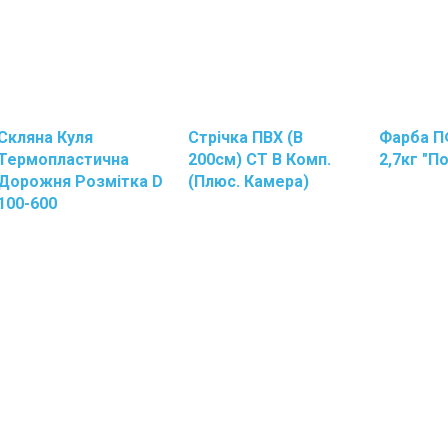
Скляна Куля
Стрічка ПВХ (В
Фарба ПФ
Термопластична
200см) СТ В Комп.
2,7кг "П
Дорожня Розмітка D
(плюс. Камера)
100-600