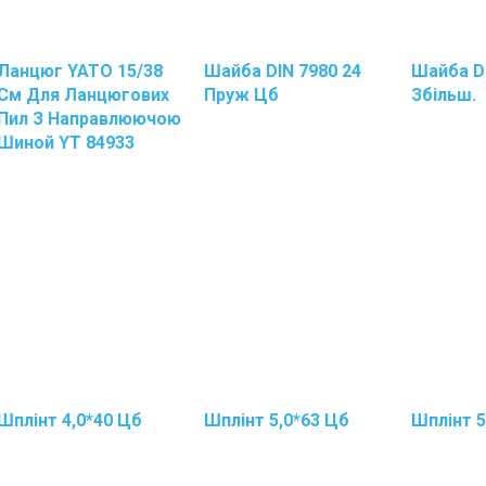
Ланцюг YATO 15/38
Шайба DIN 7980 24
Шайба DI
См Для Ланцюгових
Пруж Цб
Збільш.
Пил З Направлюючою
Шиной YT 84933
Шплінт 4,0*40 Цб
Шплінт 5,0*63 Цб
Шплінт 5