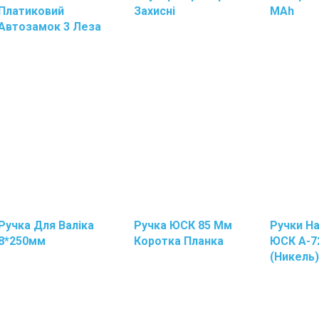
Платиковий
Захисні
MAh
Автозамок 3 Леза
Ручка Для Валіка
Ручка ЮСК 85 Мм
Ручки Н
8*250мм
Коротка Планка
ЮСК A-7
(Никель