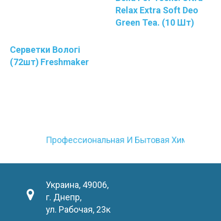
Relax Extra Soft Deo
Greеn Tea. (10 Шт)
Серветки Вологі
(72шт) Freshmaker
Профессиональная И Бытовая Химия
Украина, 49006,
г. Днепр,
ул. Рабочая, 23к