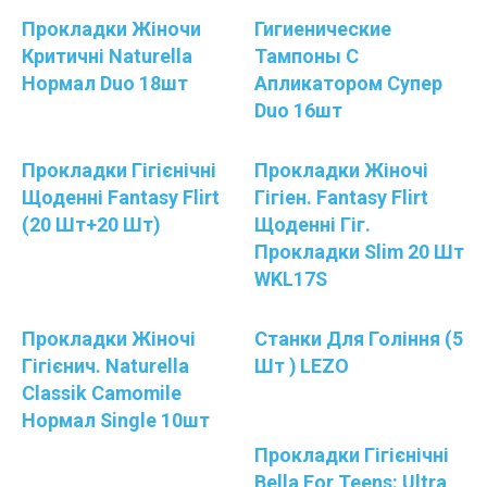
Прокладки Жіночи
Гигиенические
Критичні Naturella
Тампоны С
Нормал Duo 18шт
Апликатором Супер
Duo 16шт
Прокладки Гігієнічні
Прокладки Жіночі
Щоденні Fantasy Flirt
Гігіен. Fantasy Flirt
(20 Шт+20 Шт)
Щоденні Гіг.
Прокладки Slim 20 Шт
WKL17S
Прокладки Жіночі
Станки Для Гоління (5
Гігієнич. Naturella
Шт ) LEZO
Classik Camomile
Нормал Single 10шт
Прокладки Гігієнічні
Bella For Teens: Ultra