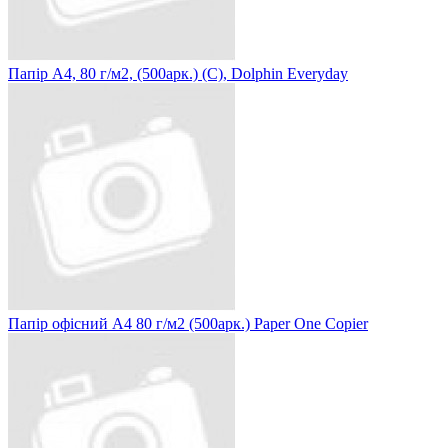
Папір А4, 80 г/м2, (500арк.) (С), Dolphin Everyday
Папір офісний А4 80 г/м2 (500арк.) Paper One Copier