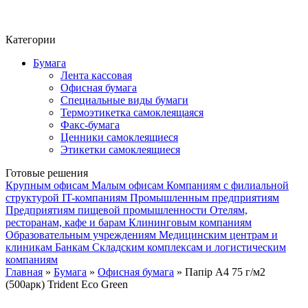
Фито-чай
ЧАЙ ЛИСТОВОЙ
Категории
Бумага
Лента кассовая
Офисная бумага
Специальные виды бумаги
Термоэтикетка самоклеящаяся
Факс-бумага
Ценники самоклеящиеся
Этикетки самоклеящиеся
Готовые решения
Крупным офисам
Малым офисам
Компаниям с филиальной
структурой
IT-компаниям
Промышленным предприятиям
Предприятиям пищевой промышленности
Отелям,
ресторанам, кафе и барам
Клининговым компаниям
Образовательным учреждениям
Медицинским центрам и
клиникам
Банкам
Складским комплексам и логистическим
компаниям
Главная
»
Бумага
»
Офисная бумага
» Папір А4 75 г/м2
(500арк) Trident Eco Green