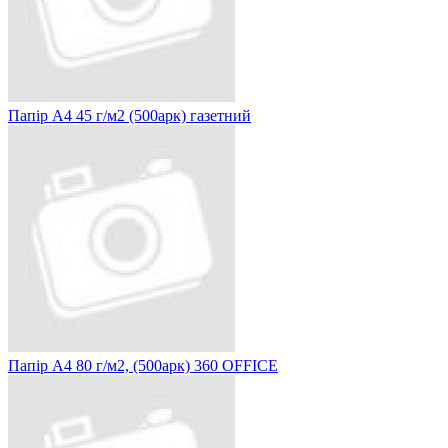
Папір А4 45 г/м2 (500арк) газетний
Папір А4 80 г/м2, (500арк) 360 OFFICE