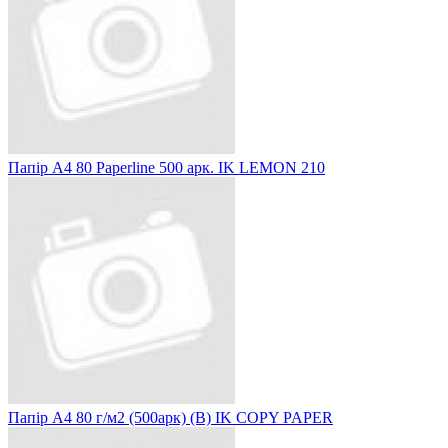
Папір А4 80 Paperline 500 арк. IK LEMON 210
Папір А4 80 г/м2 (500арк) (B) IK COPY PAPER