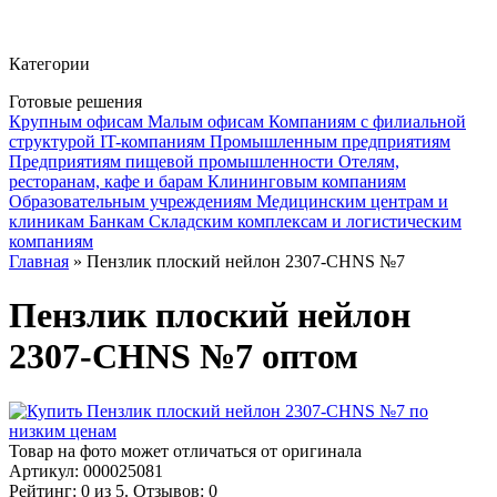
Фито-чай
ЧАЙ ЛИСТОВОЙ
Категории
Готовые решения
Крупным офисам
Малым офисам
Компаниям с филиальной
структурой
IT-компаниям
Промышленным предприятиям
Предприятиям пищевой промышленности
Отелям,
ресторанам, кафе и барам
Клининговым компаниям
Образовательным учреждениям
Медицинским центрам и
клиникам
Банкам
Складским комплексам и логистическим
компаниям
Главная
» Пензлик плоский нейлон 2307-CHNS №7
Пензлик плоский нейлон
2307-CHNS №7 оптом
Товар на фото может отличаться от оригинала
Артикул:
000025081
Рейтинг: 0 из 5. Отзывов: 0