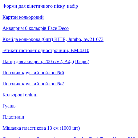
Форми для кінетичного піску, набір
Картон кольоровий
Аквагрим 6 кольорів Face Deco
Крейда кольорова (6шт) KITE, Jumbo, hw21-073
Этикет-пістолет однострочний, BM.4310
Папір для акварелі, 200 г/м2, А4, (10арк.)
Пензлик круглий нейлон №6
Пензлик круглий нейлон №7
Кольорові олівці
Гуашь
Пластилін
Мішалка пластикова 13 см (1000 шт)