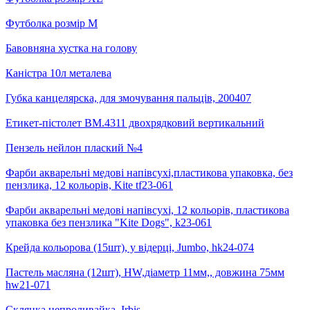
Футболка розмір М
Бавовняна хустка на голову
Каністра 10л металева
Губка канцелярска, для змочування пальців, 200407
Етикет-пістолет BM.4311 двохрядковий вертикальний
Пензель нейлон плаский №4
Фарби акварельні медові напівсухі,пластикова упаковка, без
пензлика, 12 кольорів, Kite tf23-061
Фарби акварельні медові напівсухі, 12 кольорів, пластикова
упаковка без пензлика "Kite Dogs", k23-061
Крейда кольорова (15шт), у відерці, Jumbo, hk24-074
Пастель масляна (12шт), HW,діаметр 11мм,, довжина 75мм
hw21-071
Склянка непроливайка, Irbis