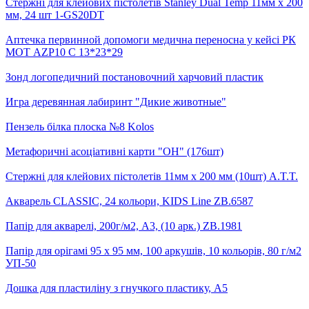
Стержні для клейових пістолетів Stanley Dual Temp 11мм x 200
мм, 24 шт 1-GS20DT
Аптечка первинной допомоги медична переносна у кейсі РК
МОТ AZP10 C 13*23*29
Зонд логопедичний постановочний харчовий пластик
Игра деревянная лабиринт "Дикие животные"
Пензель білка плоска №8 Kolos
Метафоричні асоціативні карти "OH" (176шт)
Стержні для клейових пістолетів 11мм x 200 мм (10шт) A.T.T.
Акварель CLASSIC, 24 кольори, KIDS Line ZB.6587
Папір для акварелі, 200г/м2, А3, (10 арк.) ZB.1981
Папір для орігамі 95 х 95 мм, 100 аркушів, 10 кольорів, 80 г/м2
УП-50
Дошка для пластиліну з гнучкого пластику, А5