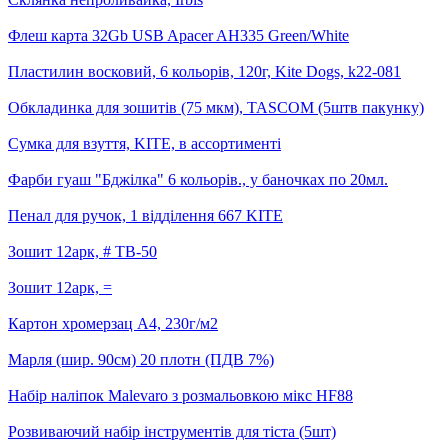
Флеш карта 32Gb USB Apacer AH335 Green/White
Пластилин восковий, 6 кольорів, 120г, Kite Dogs, k22-081
Обкладинка для зошитів (75 мкм), TASCOM (5штв пакунку)
Сумка для взуття, KITE, в ассортименті
Фарби гуаш "Бджілка" 6 кольорів., у баночках по 20мл.
Пенал для ручок, 1 відділення 667 KITE
Зошит 12арк, # ТВ-50
Зошит 12арк, =
Картон хромерзац А4, 230г/м2
Марля (шир. 90см) 20 плотн (ПДВ 7%)
Набір наліпок Malevaro з розмальовкою мікс HF88
Розвиваючий набір інструментів для тіста (5шт)