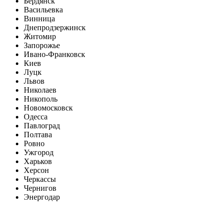
Бердянск
Васильевка
Винница
Днепродзержинск
Житомир
Запорожье
Ивано-Франковск
Киев
Луцк
Львов
Николаев
Никополь
Новомосковск
Одесса
Павлоград
Полтава
Ровно
Ужгород
Харьков
Херсон
Черкассы
Чернигов
Энергодар