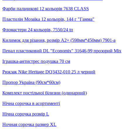
Фарби пальчикові 12 кольорів 7638 CLASS
Пластилін Мозаїка 12 кольорів, 144 г "Гамма"
Фломастери 24 кольорів, 7550/24 tп
Килимок для різання, розмір А2+ (598мм*450мм) 7901-a
Пенал пластиковий DL "Economix" 31646-99 прозорий Mix
Іграшка-антистрес подушка 70 см
Рюкзак Nike Heritage DQ3432-010 25 л черний
Пропор Україна (90см*60см)
Комплект постільної білизни (одинарний)
Нічна сорочка в асортименті
Нічна сорочка розмір L
Ночная сорочка размер XL