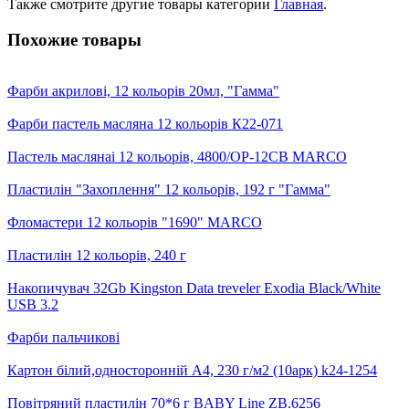
Также смотрите другие товары категории
Главная
.
Похожие товары
Фарби акрилові, 12 кольорів 20мл, "Гамма"
Фарби пастель масляна 12 кольорів К22-071
Пастель маслянаі 12 кольорів, 4800/ОР-12СВ MARCO
Пластилін "Захоплення" 12 кольорів, 192 г "Гамма"
Фломастери 12 кольорів "1690" MARCO
Пластилін 12 кольорів, 240 г
Накопичувач 32Gb Kingston Data treveler Exodia Black/White
USB 3.2
Фарби пальчикові
Картон білий,односторонній А4, 230 г/м2 (10арк) k24-1254
Повітряний пластилін 70*6 г BABY Line ZB.6256