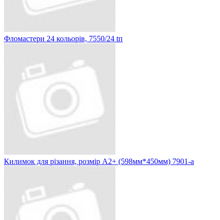
Фломастери 24 кольорів, 7550/24 tп
Килимок для різання, розмір А2+ (598мм*450мм) 7901-a