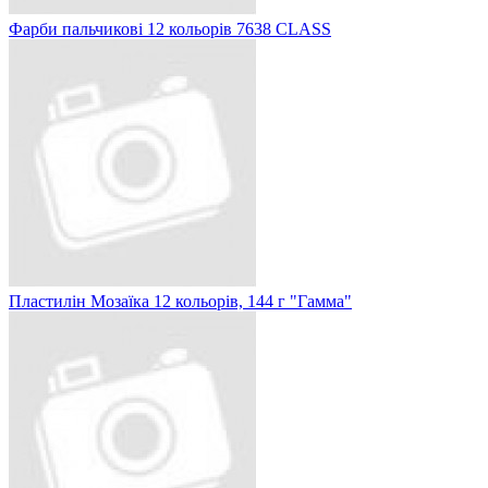
Фарби пальчикові 12 кольорів 7638 CLASS
Пластилін Мозаїка 12 кольорів, 144 г "Гамма"