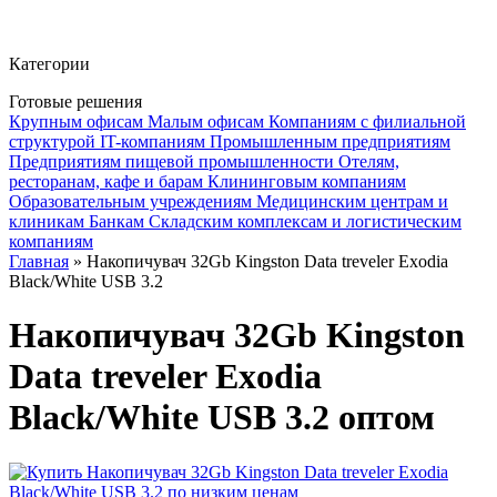
Фито-чай
ЧАЙ ЛИСТОВОЙ
Категории
Готовые решения
Крупным офисам
Малым офисам
Компаниям с филиальной
структурой
IT-компаниям
Промышленным предприятиям
Предприятиям пищевой промышленности
Отелям,
ресторанам, кафе и барам
Клининговым компаниям
Образовательным учреждениям
Медицинским центрам и
клиникам
Банкам
Складским комплексам и логистическим
компаниям
Главная
» Накопичувач 32Gb Kingston Data treveler Exodia
Black/White USB 3.2
Накопичувач 32Gb Kingston
Data treveler Exodia
Black/White USB 3.2 оптом