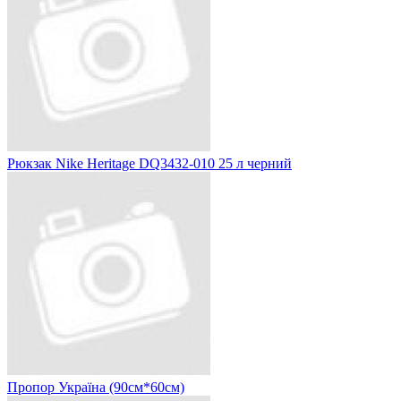
Рюкзак Nike Heritage DQ3432-010 25 л черний
Пропор Україна (90см*60см)