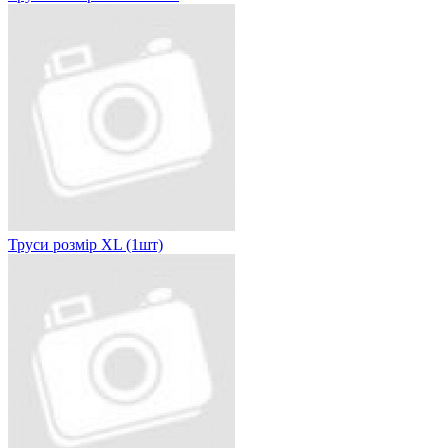
Труси розмір XL (1шт)