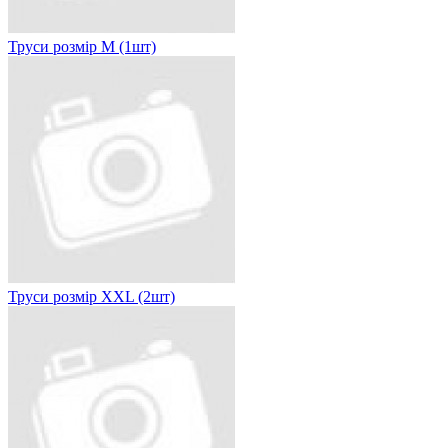
Труси розмір M (1шт)
Труси розмір XXL (2шт)