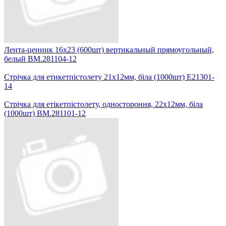
Лента-ценник 16х23 (600шт) вертикальный прямоугольный,
белый BM.281104-12
Стрічка для етикетпістолету 21х12мм, біла (1000шт) Е21301-
14
Стрічка для етікетпістолету, одностороння, 22х12мм, біла
(1000шт) BM.281101-12