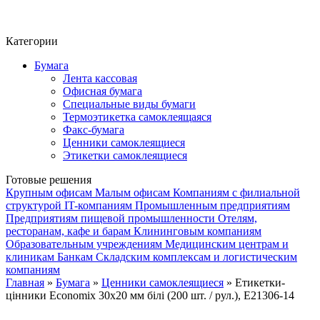
Фито-чай
ЧАЙ ЛИСТОВОЙ
Категории
Бумага
Лента кассовая
Офисная бумага
Специальные виды бумаги
Термоэтикетка самоклеящаяся
Факс-бумага
Ценники самоклеящиеся
Этикетки самоклеящиеся
Готовые решения
Крупным офисам
Малым офисам
Компаниям с филиальной
структурой
IT-компаниям
Промышленным предприятиям
Предприятиям пищевой промышленности
Отелям,
ресторанам, кафе и барам
Клининговым компаниям
Образовательным учреждениям
Медицинским центрам и
клиникам
Банкам
Складским комплексам и логистическим
компаниям
Главная
»
Бумага
»
Ценники самоклеящиеся
» Етикетки-
цінники Economix 30х20 мм білі (200 шт. / рул.), E21306-14