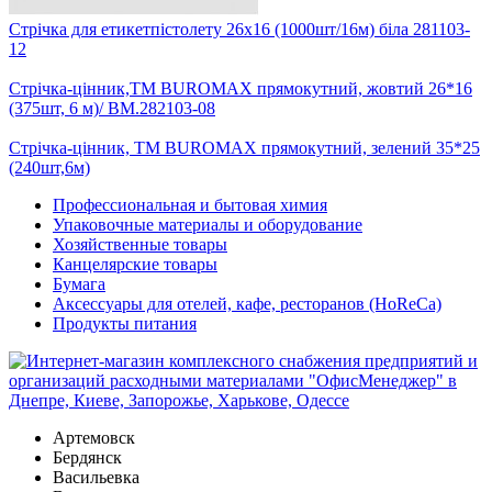
Стрічка для етикетпістолету 26х16 (1000шт/16м) біла 281103-
12
Стрічка-цінник,ТМ BUROMAX прямокутний, жовтий 26*16
(375шт, 6 м)/ BM.282103-08
Стрічка-цінник, ТМ BUROMAX прямокутний, зелений 35*25
(240шт,6м)
Профессиональная и бытовая химия
Упаковочные материалы и оборудование
Хозяйственные товары
Канцелярские товары
Бумага
Аксессуары для отелей, кафе, ресторанов (HoReCa)
Продукты питания
Артемовск
Бердянск
Васильевка