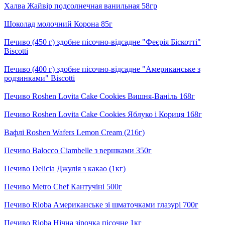
Халва Жайвір подсолнечная ванильная 58гр
Шоколад молочний Корона 85г
Печиво (450 г) здобне пісочно-відсадне "Феєрія Біскотті"
Biscotti
Печиво (400 г) здобне пісочно-відсадне "Американське з
родзинками" Biscotti
Печиво Roshen Lovita Cake Cookies Вишня-Ваніль 168г
Печиво Roshen Lovita Cake Cookies Яблуко і Кориця 168г
Вафлі Roshen Wafers Lemon Cream (216г)
Печиво Balocco Ciambelle з вершками 350г
Печиво Delicia Джулія з какао (1кг)
Печиво Metro Chef Кантучіні 500г
Печиво Rioba Американське зі шматочками глазурі 700г
Печиво Rioba Нічна зірочка пісочне 1кг