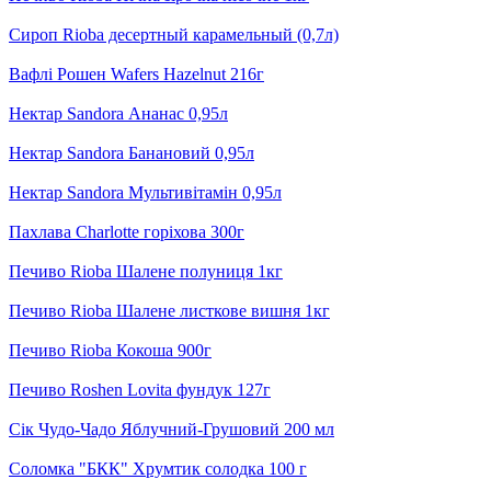
Сироп Rioba десертный карамельный (0,7л)
Вафлі Рошен Wafers Hazelnut 216г
Нектар Sandora Ананас 0,95л
Нектар Sandora Банановий 0,95л
Нектар Sandora Мультивітамін 0,95л
Пахлава Charlotte горіхова 300г
Печиво Rioba Шалене полуниця 1кг
Печиво Rioba Шалене листкове вишня 1кг
Печиво Rioba Кокоша 900г
Печиво Roshen Lovita фундук 127г
Сік Чудо-Чадо Яблучний-Грушовий 200 мл
Соломка "БКК" Хрумтик солодка 100 г