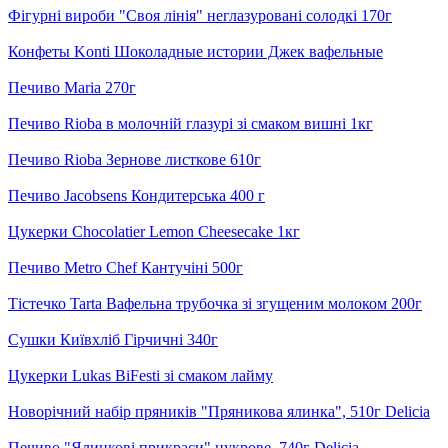
Фігурні вироби "Своя лінія" неглазуровані солодкі 170г
Конфеты Konti Шоколадные истории Джек вафельные
Печиво Maria 270г
Печиво Rioba в молочній глазурі зі смаком вишні 1кг
Печиво Rioba Зернове листкове 610г
Печиво Jacobsens Кондитерська 400 г
Цукерки Chocolatier Lemon Cheesecake 1кг
Печиво Metro Chef Кантучіні 500г
Тістечко Tarta Вафельна трубочка зі згущеним молоком 200г
Сушки Київхліб Гірчичні 340г
Цукерки Lukas BiFesti зі смаком лайму
Новорічний набір пряників "Пряникова ялинка", 510г Delicia
Печиво "Ялинкові прикраси" цукрове, 740г Delicia