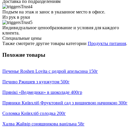
Доставка по подразделениям
Подъем на этаж и занос в указанное место в офисе.
Из рук в руки
Индивидуальное ценообразование и условия для каждого
клиента.
Специальные цены
Также смотрите другие товары категории
Продукты питания
.
Похожие товары
Печенье Roshen Lovita с цедрой апельсина 150г
Печиво Ржищев з кунжутом 500г
Прянікі «Ведмедики» в шоколаде 400гр
Пряники Київхліб Фруктовий сад з вишневою начинкою 300г
Соломка Київхліб солодка 200г
Халва Жайвір соняшникова ванільна 58г