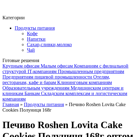
Фито-чай
ЧАЙ ЛИСТОВОЙ
Категории
Продукты питания
Кофе
Напитки
Сахар,сливки,молоко
Чай
Готовые решения
Крупным офисам
Малым офисам
Компаниям с филиальной
структурой
IT-компаниям
Промышленным предприятиям
Предприятиям пищевой промышленности
Отелям,
ресторанам, кафе и барам
Клининговым компаниям
Образовательным учреждениям
Медицинским центрам и
клиникам
Банкам
Складским комплексам и логистическим
компаниям
Главная
»
Продукты питания
» Печиво Roshen Lovita Cake
Cookies Полуниця 168г
Печиво Roshen Lovita Cake
Cookies Полуниця 168г оптом