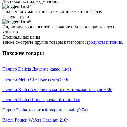
Доставка по подразделениям
Подъем на этаж и занос в указанное место в офисе.
Из рук в руки
Индивидуальное ценообразование и условия для каждого
клиента.
Специальные цены
Также смотрите другие товары категории
Продукты питания
.
Похожие товары
Печиво Delicia Джулія з какао (1кг)
Печиво Metro Chef Кантучіні 500г
Печиво Rioba Американське зі шматочками глазурі 700г
Печиво Rioba Нічна зірочка пісочне 1кг
Сироп Rioba десертный карамельный (0,7л)
Вафлі Рошен Wafers Hazelnut 216г