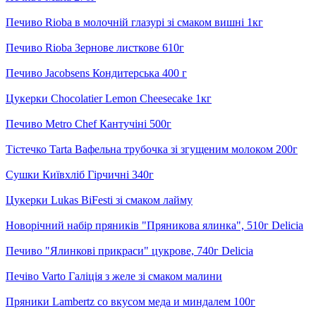
Печиво Rioba в молочній глазурі зі смаком вишні 1кг
Печиво Rioba Зернове листкове 610г
Печиво Jacobsens Кондитерська 400 г
Цукерки Chocolatier Lemon Cheesecake 1кг
Печиво Metro Chef Кантучіні 500г
Тістечко Tarta Вафельна трубочка зі згущеним молоком 200г
Сушки Київхліб Гірчичні 340г
Цукерки Lukas BiFesti зі смаком лайму
Новорічний набір пряників "Пряникова ялинка", 510г Delicia
Печиво "Ялинкові прикраси" цукрове, 740г Delicia
Печіво Varto Галіція з желе зі смаком малини
Пряники Lambertz со вкусом меда и миндалем 100г