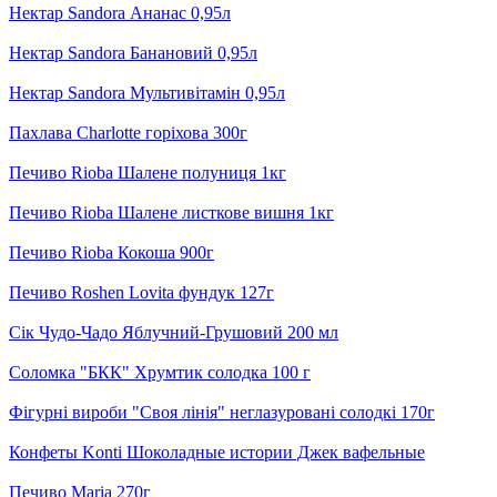
Нектар Sandora Ананас 0,95л
Нектар Sandora Банановий 0,95л
Нектар Sandora Мультивітамін 0,95л
Пахлава Charlotte горіхова 300г
Печиво Rioba Шалене полуниця 1кг
Печиво Rioba Шалене листкове вишня 1кг
Печиво Rioba Кокоша 900г
Печиво Roshen Lovita фундук 127г
Сік Чудо-Чадо Яблучний-Грушовий 200 мл
Соломка "БКК" Хрумтик солодка 100 г
Фігурні вироби "Своя лінія" неглазуровані солодкі 170г
Конфеты Konti Шоколадные истории Джек вафельные
Печиво Maria 270г