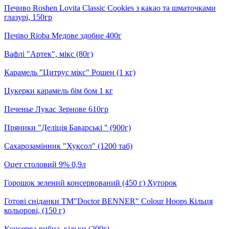
Печиво Roshen Lovita Classic Cookies з какао та шматочками
глазурі, 150гр
Печіво Rioba Медове здобне 400г
Вафлі "Артек", мікс (80г)
Карамель "Цитрус мікс" Рошен (1 кг)
Цукерки карамель бім бом 1 кг
Печенье Лукас Зернове 610гр
Пряники "Деліція Баварські " (900г)
Сахарозамінник "Хуксол" (1200 таб)
Оцет столовий 9% 0,9л
Горошок зелений консервований (450 г) Хуторок
Готові сніданки ТМ"Doctor BENNER" Colour Hoops Кільця
кольорові, (150 г)
Консерва рибна, кільки (200г)