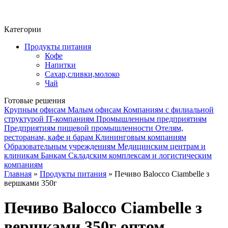
Фито-чай
ЧАЙ ЛИСТОВОЙ
Категории
Продукты питания
Кофе
Напитки
Сахар,сливки,молоко
Чай
Готовые решения
Крупным офисам
Малым офисам
Компаниям с филиальной
структурой
IT-компаниям
Промышленным предприятиям
Предприятиям пищевой промышленности
Отелям,
ресторанам, кафе и барам
Клининговым компаниям
Образовательным учреждениям
Медицинским центрам и
клиникам
Банкам
Складским комплексам и логистическим
компаниям
Главная
»
Продукты питания
» Печиво Balocco Ciambelle з
вершками 350г
Печиво Balocco Ciambelle з
вершками 350г оптом