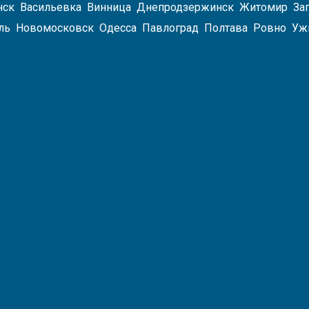
Инвента
нск
Васильевка
Винница
Днепродзержинск
Житомир
За
Черенки
ль
Новомосковск
Одесса
Павлоград
Полтава
Ровно
Уж
Салфетки
Бумажные
Салфетки,
Тряпки,
Губки
Для
Уборки
Губки
Кухонные
Ершики
Ершики
Инвента
Для
Уборки
Пола
Инвента
Для
Уборки