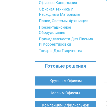
Офисная Канцелярия
Офисная Техника И
Расходные Материалы
О
Папки, Системы Архивации
В
Презентационное
П
Оборудование
Д
Принадлежности Для Письма
М
И Корректировки
П
Х
Товары Для Творчества
С
Д
Готовые решения
К
И
С
Крупным Офисам
С
Д
М
Малым Офисам
П
О
Компаниям С Филиальной