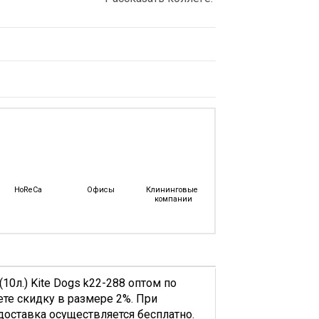
Канцелярские
Самоклеящиеся
Зубо
Конверты
Тетради
Без
НДС
Офисная
еные,
Канцелярия
Бейджи
Биндеры
е
Губки
И
е
Магниты
HoReCa
Офисы
Клининговые 
Для
компании
Досок
Диспенсеры
Для
Скотча
Дыроколы
0л.) Kite Dogs k22-288 оптом по
Калькуляторы
ете скидку в размере 2%. При
Канцелярские
 доставка осуществляется бесплатно.