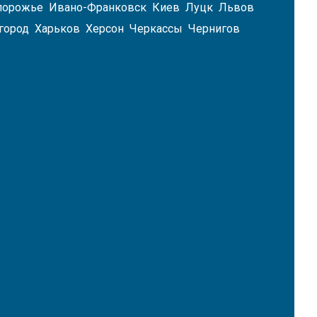
рь
Для
порожье
Ивано-Франковск
Киев
Луцк
Львов
Карандашей
город
Харьков
Херсон
Черкассы
Чернигов
Офисная
Техника
И
Расходные
Материалы
Батарейки
Лампы
И
,
Светильники
Расходные
Материалы
рь
Для
Офисной
Техники
Аксессуары
рь
Для
Компьютеров
Папки,