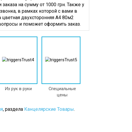
Наборы,
заказа на сумму от 1000 грн. Также у
Подставки
звонка, в рамках которой с вами в
Клей
а цветная двухсторонняя А4 80м2
Канцелярский
с вопросы и поможет оформить заказ.
Кнопки
Ластики
а
Лезвия
ые
Для
я
Канцелярских
Ножей
Линейки
Лотки
Для
Бумаги
Из рук в руки
Специальные
е
Ножи
цены
й
Канцелярские
рь
Ножницы
ия
, раздела
Канцелярские Товары
.
Канцелярские
Печати,
Оснастки,
Штемпельные