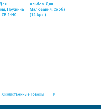
Для
Альбом Для
Краски
ня, Пружина
Малювання, Скоба
Резинки
, ZB.1440
(12 Арк.)
Для
Денег
Салфетки
Для
Экранов
И
Оргтехники
Скобы
Для
Степлера
Скотч
Двусторонний
Скотч
Канцелярский
Скрепки
Хозяйственные Товары
Канцелярские Товары
Бум
ы
Степлеры,
Антистеплеры
Точилки