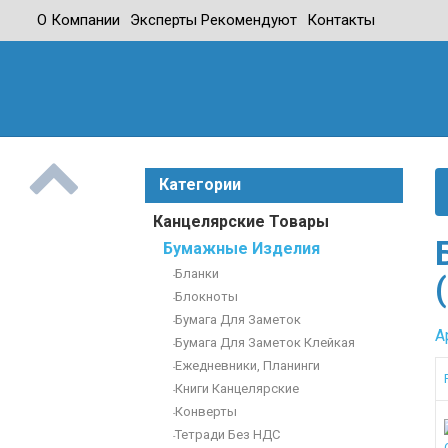
О Компании
Эксперты Рекомендуют
Контакты
Профес
И Быт
А
Р
Категории
Б
Г
Канцелярские Товары
Д
Бумажные Изделия
Д
Бланки
-
Д
Блокноты
-
С
Бумага Для Заметок
-
М
А
Бумага Для Заметок Клейкая
-
Ежедневники, Планинги
-
Книги Канцелярские
-
Конверты
-
Тетради Без НДС
-