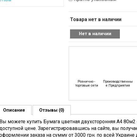
Мыло
Пломбы,
Отжимы,
Хозяйственное
Шпагат,
Крышки
Мыло
Проволока
Пласт.
Товара нет в наличии
свежители
Витая
К
оздуха
Скотч
Ведрам
олироли
Упаковочный
Ведра
ля
Специальные
Хозяйств
ебели
Виды
Отжимы,
ромышленная
Скотча
Крышки
имия
Двухсторонний
Мусорны
редства
Скотч
Баки
ля
Малярная
Мусорны
Рознично - 
Производственны
афеля
Лента
Ведра
торговые сети
е Предприятия
Скотч
Тазы
антехники
Алюминиевый
Веники
редства
И
Сорго,
Описание
Отзывы (0)
ля
Армированный
Щетки,
ытья
Скотч
Совки
Вы можете купить Бумага цветная двухсторонняя А4 80м2 (1
ищевого
Цветной,промо-
Веники
доступной цене. Зарегистрировавшись на сайте, вы получа
борудования
Скотч
Сорго
оформлении заказа на сумму от 3000 грн. по всей Украине