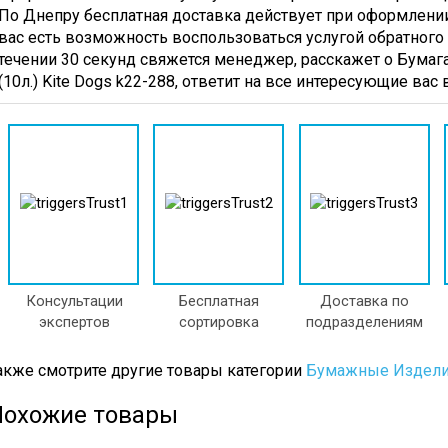
редства
Стретч-
Совки
По Днепру бесплатная доставка действует при оформлении 
ля
Пленка
Щетки
вас есть возможность воспользоваться услугой обратного 
ытья
Для
течении 30 секунд свяжется менеджер, расскажет о Бумаг
олов
Уборки
(10л.) Kite Dogs k22-288, ответит на все интересующие ва
Гигиенические
тен
Товары
редства
Полотенц
ля
Бумажн
ытья
Туалетна
осуды
Бумага
редства
Коврики
ля
Кухонный
ытья
Инвентарь
текол
Емкости
Консультации
Бесплатная
Доставка по
редства
Пищевы
экспертов
сортировка
подразделениям
ля
Кухонны
рочистки
Инвента
акже смотрите другие товары категории
Бумажные Издел
руб
Пакеты
редства
Для
Похожие товары
ля
Мусора
нятия
Полотенца