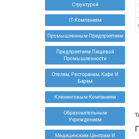
С
Структурой
Д
М
IT-Компаниям
П
И
С
Промышленным Предприятиям
С
Д
Предприятиям Пищевой
М
Промышленности
П
С
Отелям, Ресторанам, Кафе И
Д
Барам
М
С
С
Клининговым Компаниям
Д
П
Образовательным
Т
Т
Учреждениям
С
Д
Медицинским Центрам И
С