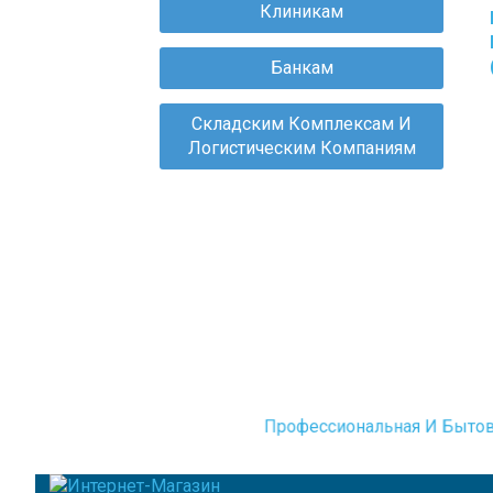
Клиникам
Л
С
Банкам
Д
С
С
Складским Комплексам И
О
Логистическим Компаниям
Н
Ч
И
М
С
Д
К
Ш
Профессиональная И Бытов