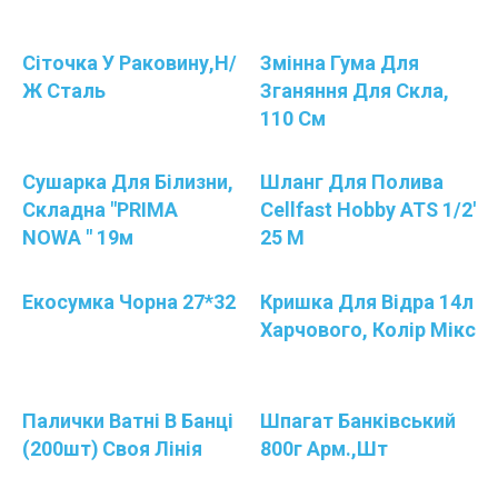
Сіточка У Раковину,н/
Змінна Гума Для
Ж Сталь
Зганяння Для Скла,
110 См
Сушарка Для Білизни,
Шланг Для Полива
Складна "PRIMA
Cellfast Hobby ATS 1/2'
NOWA " 19м
25 М
Екосумка Чорна 27*32
Кришка Для Відра 14л
Харчового, Колір Мікс
Палички Ватні В Банці
Шпагат Банківський
(200шт) Своя Лінія
800г Арм.,шт