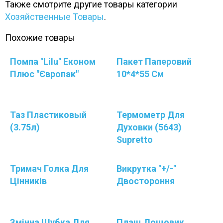
Также смотрите другие товары категории
Хозяйственные Товары
.
Похожие товары
Помпа "Lilu" Економ
Пакет Паперовий
Плюс "Європак"
10*4*55 См
Таз Пластиковый
Термометр Для
(3.75л)
Духовки (5643)
Supretto
Тримач Голка Для
Викрутка "+/-"
Цінників
Двостороння
Змінна Шубка Для
Плащ Дощовик