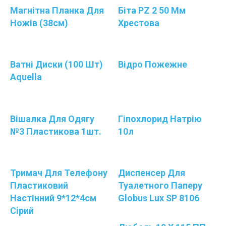
Магнітна Планка Для
Біта PZ 2 50 Мм
Ножів (38см)
Хрестова
Ватні Диски (100 Шт)
Відро Пожежне
Aquella
Вішалка Для Одягу
Гіпохлорид Натрію
№3 Пластикова 1шт.
10л
Тримач Для Телефону
Диспенсер Для
Пластиковий
Туалетного Паперу
Настінний 9*12*4см
Globus Lux SP 8106
Сірий