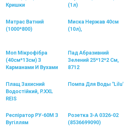
Кришки
(1л)
Матрас Ватний
Миска Нержав 40см
(1000*800)
(10л),
Моп Мікрофібра
Пад Абразивний
(40см*13см) З
Зелений 25*12*2 См,
Карманами И Вухами
8712
Плащ Захисний
Помпа Для Воды "Lilu'
Водостійкий, P.XXL
REIS
Респіратор РУ-60М З
Розетка 3-А 0326-02
Вугіллям
(8536699090)