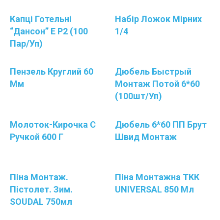
Капці Готельні
Набір Ложок Мірних
“Дансон” Е Р2 (100
1/4
Пар/уп)
Пензель Круглий 60
Дюбель Быстрый
Мм
Монтаж Потой 6*60
(100шт/уп)
Молоток-Кирочка С
Дюбель 6*60 ПП Брут
Ручкой 600 Г
Швид Монтаж
Піна Монтаж.
Піна Монтажна ТКК
Пістолет. Зим.
UNIVERSAL 850 Мл
SOUDAL 750мл