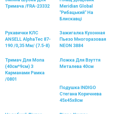
Тримача /FRA-23332
Meridian Global
"Рибацький" На
Блискавці
Рукавички КЛС
Зажигалка Кухонная
ANSELL AlphaTec 87-
Пьезо Многоразовая
190 /0,35 Мм/ (7.5-8)
NEON 3884
Тримач Для Мопа
Ложка Для Взуття
(40см*9см) З
Металева 40см
Карманами Рамка
/0801
Подушка INDIGO
Стегана Коричнева
45х45х8см