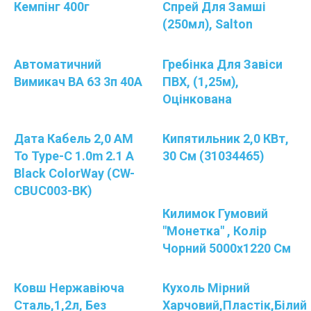
Кемпінг 400г
Спрей Для Замші
(250мл), Salton
Автоматичний
Гребінка Для Завіси
Вимикач ВА 63 3п 40А
ПВХ, (1,25м),
Оцінкована
Дата Кабель 2,0 АМ
Кипятильник 2,0 КВт,
To Type-C 1.0m 2.1 A
30 См (31034465)
Black ColorWay (CW-
CBUC003-BK)
Килимок Гумовий
"Монетка" , Колір
Чорний 5000х1220 См
Ковш Нержавіюча
Кухоль Мірний
Сталь,1,2л, Без
Харчовий,пластік,білий