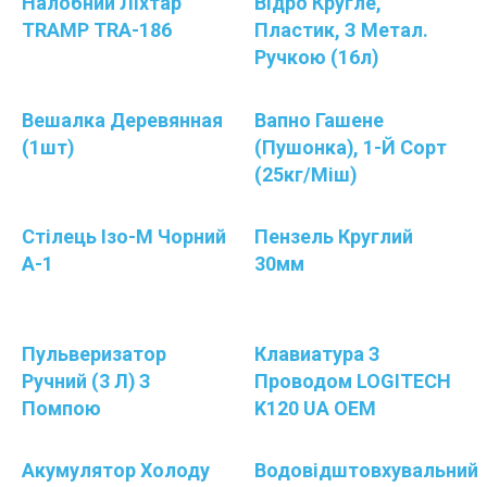
Налобний Ліхтар
Відро Кругле,
TRAMP TRA-186
Пластик, З Метал.
Ручкою (16л)
Вешалка Деревянная
Вапно Гашене
(1шт)
(пушонка), 1-Й Сорт
(25кг/міш)
Стілець Ізо-М Чорний
Пензель Круглий
А-1
30мм
Пульверизатор
Клавиатура З
Ручний (3 Л) З
Проводом LOGITECH
Помпою
K120 UA OEM
Акумулятор Холоду
Водовідштовхувальний