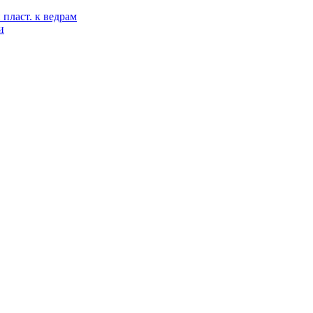
пласт. к ведрам
и