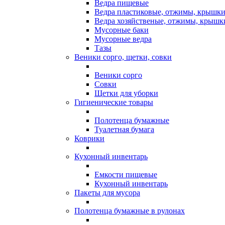
Ведра пищевые
Ведра пластиковые, отжимы, крышки 
Ведра хозяйственые, отжимы, крышк
Мусорные баки
Мусорные ведра
Тазы
Веники сорго, щетки, совки
Веники сорго
Совки
Щетки для уборки
Гигиенические товары
Полотенца бумажные
Туалетная бумага
Коврики
Кухонный инвентарь
Емкости пищевые
Кухонный инвентарь
Пакеты для мусора
Полотенца бумажные в рулонах