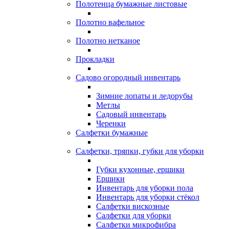
Полотенца бумажные листовые
Полотно вафельное
Полотно нетканое
Прокладки
Садово огородный инвентарь
Зимние лопаты и ледорубы
Метлы
Садовый инвентарь
Черенки
Салфетки бумажные
Салфетки, тряпки, губки для уборки
Губки кухонные, ершики
Ершики
Инвентарь для уборки пола
Инвентарь для уборки стёкол
Салфетки вискозные
Салфетки для уборки
Салфетки микрофибра