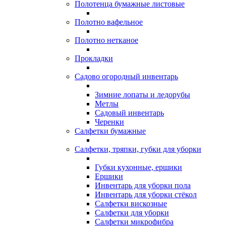
Полотенца бумажные листовые
Полотно вафельное
Полотно нетканое
Прокладки
Садово огородный инвентарь
Зимние лопаты и ледорубы
Метлы
Садовый инвентарь
Черенки
Салфетки бумажные
Салфетки, тряпки, губки для уборки
Губки кухонные, ершики
Ершики
Инвентарь для уборки пола
Инвентарь для уборки стёкол
Салфетки вискозные
Салфетки для уборки
Салфетки микрофибра