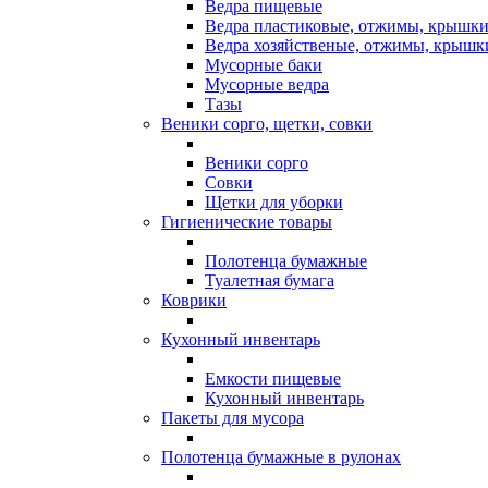
Ведра пищевые
Ведра пластиковые, отжимы, крышки 
Ведра хозяйственые, отжимы, крышк
Мусорные баки
Мусорные ведра
Тазы
Веники сорго, щетки, совки
Веники сорго
Совки
Щетки для уборки
Гигиенические товары
Полотенца бумажные
Туалетная бумага
Коврики
Кухонный инвентарь
Емкости пищевые
Кухонный инвентарь
Пакеты для мусора
Полотенца бумажные в рулонах