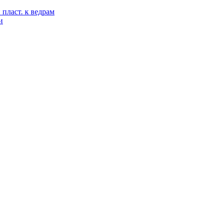
пласт. к ведрам
и