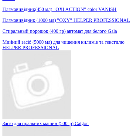
Плямовивідник(450 мл) "OXI ACTION" color VANISH
Плямовивідник (1000 мл) "OXY" HELPER PROFESSIONAL
Стиральный порошок (400 гр) автомат для белого Gala
Мийний засіб (5000 мл) для чищення килимів та текстилю
HELPER PROFESSIONAL
Засіб для пральних машин (500гр) Calgon