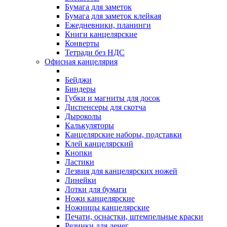
Бумага для заметок
Бумага для заметок клейкая
Ежедневники, планинги
Книги канцелярские
Конверты
Тетради без НДС
Офисная канцелярия
Бейджи
Биндеры
Губки и магниты для досок
Диспенсеры для скотча
Дыроколы
Калькуляторы
Канцелярские наборы, подставки
Клей канцелярский
Кнопки
Ластики
Лезвия для канцелярских ножей
Линейки
Лотки для бумаги
Ножи канцелярские
Ножницы канцелярские
Печати, оснастки, штемпельные краски
Резинки для денег