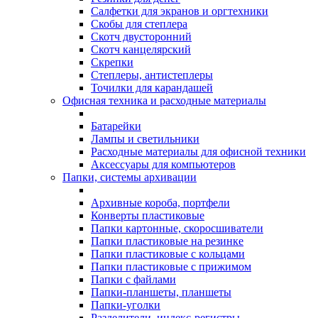
Салфетки для экранов и оргтехники
Скобы для степлера
Скотч двусторонний
Скотч канцелярский
Скрепки
Степлеры, антистеплеры
Точилки для карандашей
Офисная техника и расходные материалы
Батарейки
Лампы и светильники
Расходные материалы для офисной техники
Аксессуары для компьютеров
Папки, системы архивации
Архивные короба, портфели
Конверты пластиковые
Папки картонные, скоросшиватели
Папки пластиковые на резинке
Папки пластиковые с кольцами
Папки пластиковые с прижимом
Папки с файлами
Папки-планшеты, планшеты
Папки-уголки
Разделители, индекс-регистры