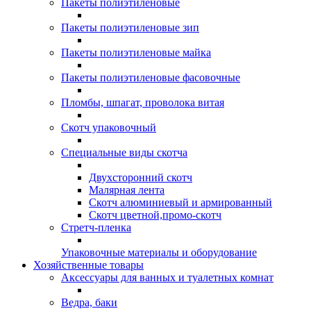
Пакеты полиэтиленовые
Пакеты полиэтиленовые зип
Пакеты полиэтиленовые майка
Пакеты полиэтиленовые фасовочные
Пломбы, шпагат, проволока витая
Скотч упаковочный
Специальные виды скотча
Двухсторонний скотч
Малярная лента
Скотч алюминиевый и армированный
Скотч цветной,промо-скотч
Стретч-пленка
Упаковочные материалы и оборудование
Хозяйственные товары
Аксессуары для ванных и туалетных комнат
Ведра, баки