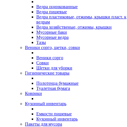
Ведра оцинкованные
Ведра пищевые
Ведра пластиковые, отжимы, крышки пласт. к
ведрам
Ведра хозяйственые, отжимы, крышки
Мусорные баки
Мусорные ведра
Тазы
Веники сорго, щетки, совки
Веники сорго
Совки
Щетки для уборки
Гигиенические товары
Полотенца бумажные
Туалетная бумага
Коврики
Кухонный инвентарь
Емкости пищевые
Кухонный инвентарь
Пакеты для мусора