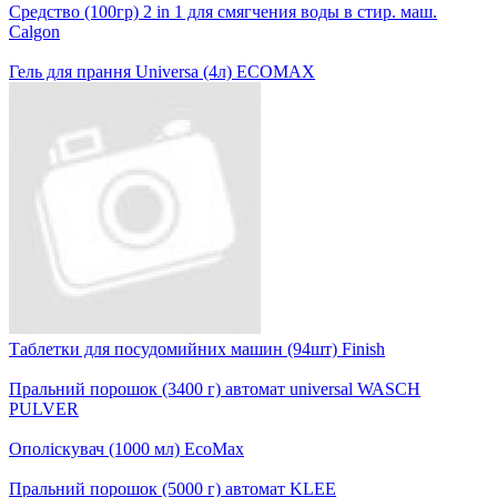
Средство (100гр) 2 in 1 для смягчения воды в стир. маш.
Calgon
Гель для прання Universa (4л) ECOMAX
Таблетки для посудомийних машин (94шт) Finish
Пральний порошок (3400 г) автомат universal WASCH
PULVER
Ополіскувач (1000 мл) EcoMax
Пральний порошок (5000 г) автомат KLEE