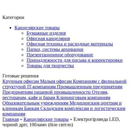
Фито-чай
ЧАЙ ЛИСТОВОЙ
Категории
Канцелярские товары
Бумажные изделия
Офисная канцелярия
Офисная техника и расходные материалы
Папки, системы архивации
Презентационное оборудование
Принадлежности для письма и корректировки
Товары для творчества
Готовые решения
Крупным офисам
Малым офисам
Компаниям с филиальной
структурой
IT-компаниям
Промышленным предприятиям
Предприятиям пищевой промышленности
Отелям,
ресторанам, кафе и барам
Клининговым компаниям
Образовательным учреждениям
Медицинским центрам и
клиникам
Банкам
Складским комплексам и логистическим
компаниям
Главная
»
Канцелярские товары
» Електрогірлянда LED,
чорний дріт, 100ламп (біле світло)