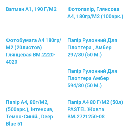
Ватман А1, 190 Г/м2
Фотопапір, Глянсова
А4, 180гр/м2 (100арк.)
Фотобумага А4 180гр/
Папір Рулонний Для
М2 (20листов)
Плоттера , Амбер
Глянцевая BM.2220-
297/80 (50 М.)
4020
Папір Рулонний Для
Плоттера Амбер
594/80 (50 М.)
Папір A4, 80г/м2,
Папір А4 80 Г/м2 (50л)
(500арк.), Інтенсив,
PASTEL Жовта
Темно-Синій., Deep
BM.2721250-08
Blue 51