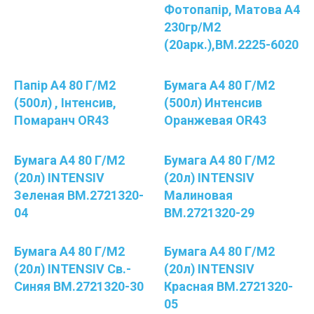
Фотопапір, Матова А4
230гр/м2
(20арк.),BM.2225-6020
Папір А4 80 Г/м2
Бумага А4 80 Г/м2
(500л) , Інтенсив,
(500л) Интенсив
Помаранч OR43
Оранжевая OR43
Бумага А4 80 Г/м2
Бумага А4 80 Г/м2
(20л) INTENSIV
(20л) INTENSIV
Зеленая BM.2721320-
Малиновая
04
BM.2721320-29
Бумага А4 80 Г/м2
Бумага А4 80 Г/м2
(20л) INTENSIV Св.-
(20л) INTENSIV
Синяя BM.2721320-30
Красная BM.2721320-
05