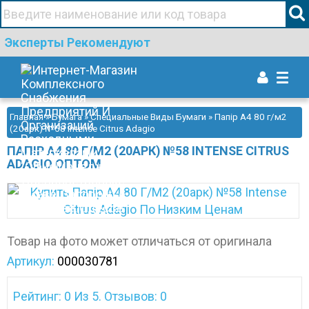
+38(067)506 44 19
Эксперты Рекомендуют
Togg
navi
Главная
»
Бумага
»
Специальные Виды Бумаги
» Папір А4 80 г/м2
(20арк) №58 Intense Citrus Adagio
ПАПІР А4 80 Г/М2 (20АРК) №58 INTENSE CITRUS
ADAGIO ОПТОМ
Товар на фото может отличаться от оригинала
Артикул:
000030781
Рейтинг: 0 Из 5. Отзывов: 0