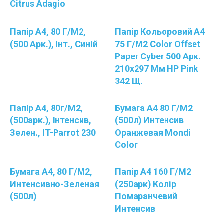
Citrus Adagio
Папір А4, 80 Г/м2,
Папір Кольоровий A4
(500 Арк.), Інт., Синій
75 Г/м2 Color Offset
Paper Cyber 500 Арк.
210х297 Мм HP Pink
342 Щ.
Папір A4, 80г/м2,
Бумага А4 80 Г/м2
(500арк.), Інтенсив,
(500л) Интенсив
Зелен., IT-Parrot 230
Оранжевая Mondi
Color
Бумага А4, 80 Г/м2,
Папір А4 160 Г/м2
Интенсивно-Зеленая
(250арк) Колір
(500л)
Помаранчевий
Интенсив