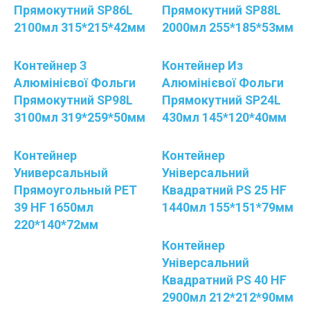
Прямокутний SP86L
Прямокутний SP88L
2100мл 315*215*42мм
2000мл 255*185*53мм
Контейнер З
Контейнер Из
Алюмінієвої Фольги
Алюмінієвої Фольги
Прямокутний SP98L
Прямокутний SP24L
3100мл 319*259*50мм
430мл 145*120*40мм
Контейнер
Контейнер
Универсальный
Універсальний
Прямоугольный PЕТ
Квадратний PS 25 HF
39 HF 1650мл
1440мл 155*151*79мм
220*140*72мм
Контейнер
Універсальний
Квадратний PS 40 HF
2900мл 212*212*90мм