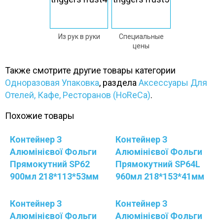
Из рук в руки
Специальные
цены
Также смотрите другие товары категории
Одноразовая Упаковка
, раздела
Аксессуары Для
Отелей, Кафе, Ресторанов (HoReCa)
.
Похожие товары
Контейнер З
Контейнер З
Алюмінієвої Фольги
Алюмінієвої Фольги
Прямокутний SP62
Прямокутний SP64L
900мл 218*113*53мм
960мл 218*153*41мм
Контейнер З
Контейнер З
Алюмінієвої Фольги
Алюмінієвої Фольги