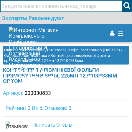
+38(067)506 44 19
Эксперты Рекомендуют
Togg
navi
Главная
»
Аксессуары Для Отелей, Кафе, Ресторанов (HoReCa)
»
Одноразовая Упаковка
» Контейнер з алюмінієвої фольги
прямокутний SP15L 225мл 127*100*33мм
КОНТЕЙНЕР З АЛЮМІНІЄВОЇ ФОЛЬГИ
ПРЯМОКУТНИЙ SP15L 225МЛ 127*100*33ММ
ОПТОМ
Артикул:
000030833
Рейтинг: 0 Из 5. Отзывов: 0
Написать Отзыв