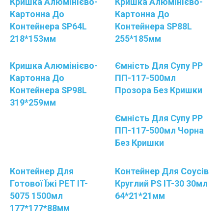
Кришка Алюмінієво-
Кришка Алюмінієво-
Картонна До
Картонна До
Контейнера SP64L
Контейнера SP88L
218*153мм
255*185мм
Кришка Алюмінієво-
Ємність Для Супу РР
Картонна До
ПП-117-500мл
Контейнера SP98L
Прозора Без Кришки
319*259мм
Ємність Для Супу РР
ПП-117-500мл Чорна
Без Кришки
Контейнер Для
Контейнер Для Соусів
Готової Їжі РЕТ IT-
Круглий PS IT-30 30мл
5075 1500мл
64*21*21мм
177*177*88мм