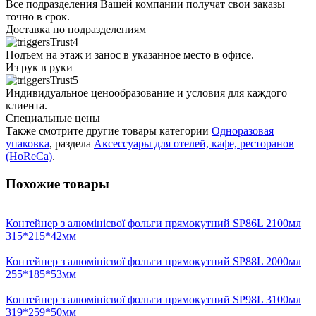
Все подразделения Вашей компании получат свои заказы
точно в срок.
Доставка по подразделениям
Подъем на этаж и занос в указанное место в офисе.
Из рук в руки
Индивидуальное ценообразование и условия для каждого
клиента.
Специальные цены
Также смотрите другие товары категории
Одноразовая
упаковка
, раздела
Аксессуары для отелей, кафе, ресторанов
(HoReCa)
.
Похожие товары
Контейнер з алюмінієвої фольги прямокутний SP86L 2100мл
315*215*42мм
Контейнер з алюмінієвої фольги прямокутний SP88L 2000мл
255*185*53мм
Контейнер з алюмінієвої фольги прямокутний SP98L 3100мл
319*259*50мм