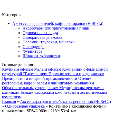
Фито-чай
ЧАЙ ЛИСТОВОЙ
Категории
Аксессуары для отелей, кафе, ресторанов (HoReCa)
Аксессуары для приготовления пищи
Одноразовая посуда
Одноразовая упаковка
Соломки, трубочки, мешалки
Спецодежда
Фурнитура
Шпажки, зубочистки
Готовые решения
Крупным офисам
Малым офисам
Компаниям с филиальной
структурой
IT-компаниям
Промышленным предприятиям
Предприятиям пищевой промышленности
Отелям,
ресторанам, кафе и барам
Клининговым компаниям
Образовательным учреждениям
Медицинским центрам и
клиникам
Банкам
Складским комплексам и логистическим
компаниям
Главная
»
Аксессуары для отелей, кафе, ресторанов (HoReCa)
»
Одноразовая упаковка
» Контейнер з алюмінієвої фольги
прямокутний SP64L 960мл 218*153*41мм