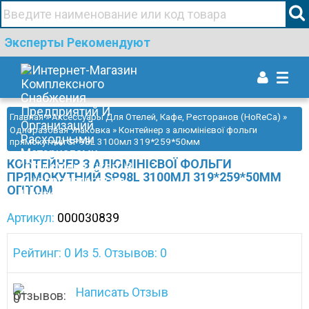
+38(067)506 44 19
Эксперты Рекомендуют
Togg
navi
Главная
»
Аксессуары Для Отелей, Кафе, Ресторанов (HoReCa)
»
Одноразовая Упаковка
» Контейнер з алюмінієвої фольги
прямокутний SP98L 3100мл 319*259*50мм
КОНТЕЙНЕР З АЛЮМІНІЄВОЇ ФОЛЬГИ
ПРЯМОКУТНИЙ SP98L 3100МЛ 319*259*50ММ
ОПТОМ
Артикул:
000030839
Рейтинг: 0 Из 5. Отзывов: 0
Написать Отзыв