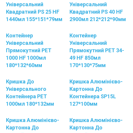
Універсальний
Універсальний
Квадратний PS 25 HF
Квадратний PS 40 HF
1440мл 155*151*79мм
2900мл 212*212*90мм
Контейнер
Контейнер
Універсальний
Універсальний
Прямокутний PET
Прямокутний PET 34-
1000 НF 1000мл
49 HF 850мл
180*132*60мм
170*130*75мм
Кришка До
Кришка Алюмінієво-
Універсального
Картонна До
Контейнера РЕТ
Контейнера SP15L
1000мл 180*132мм
127*100мм
Кришка Алюмінієво-
Кришка Алюмінієво-
Картонна До
Картонна До