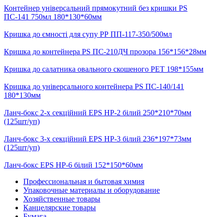
Контейнер універсальний прямокутний без кришки PS
ПС-141 750мл 180*130*60мм
Кришка до ємності для супу РР ПП-117-350/500мл
Кришка до контейнера PS ПС-210ДЧ прозора 156*156*28мм
Кришка до салатника овального скошеного РЕТ 198*155мм
Кришка до універсального контейнера PS ПС-140/141
180*130мм
Ланч-бокс 2-х секційний EPS НР-2 білий 250*210*70мм
(125шт/уп)
Ланч-бокс 3-х секційний EPS НР-3 білий 236*197*73мм
(125шт/уп)
Ланч-бокс EPS НР-6 білий 152*150*60мм
Профессиональная и бытовая химия
Упаковочные материалы и оборудование
Хозяйственные товары
Канцелярские товары
Бумага