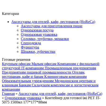
Фито-чай
ЧАЙ ЛИСТОВОЙ
Категории
Аксессуары для отелей, кафе, ресторанов (HoReCa)
Аксессуары для приготовления пищи
Одноразовая посуда
Одноразовая упаковка
Соломки, трубочки, мешалки
Спецодежда
Фурнитура
Шпажки, зубочистки
Готовые решения
Крупным офисам
Малым офисам
Компаниям с филиальной
структурой
IT-компаниям
Промышленным предприятиям
Предприятиям пищевой промышленности
Отелям,
ресторанам, кафе и барам
Клининговым компаниям
Образовательным учреждениям
Медицинским центрам и
клиникам
Банкам
Складским комплексам и логистическим
компаниям
Главная
»
Аксессуары для отелей, кафе, ресторанов (HoReCa)
»
Одноразовая упаковка
» Контейнер для готової їжі РЕТ IT-
5075 1500мл 177*177*88мм