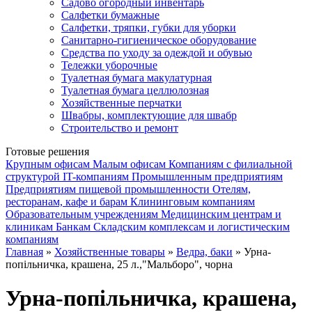
Садово огородный инвентарь
Салфетки бумажные
Салфетки, тряпки, губки для уборки
Санитарно-гигиеническое оборудование
Средства по уходу за одеждой и обувью
Тележки уборочные
Туалетная бумага макулатурная
Туалетная бумага целлюлозная
Хозяйственные перчатки
Швабры, комплектующие для швабр
Строительство и ремонт
Готовые решения
Крупным офисам
Малым офисам
Компаниям с филиальной
структурой
IT-компаниям
Промышленным предприятиям
Предприятиям пищевой промышленности
Отелям,
ресторанам, кафе и барам
Клининговым компаниям
Образовательным учреждениям
Медицинским центрам и
клиникам
Банкам
Складским комплексам и логистическим
компаниям
Главная
»
Хозяйственные товары
»
Ведра, баки
» Урна-
попільничка, крашена, 25 л.,"Мальборо", чорна
Урна-попільничка, крашена,