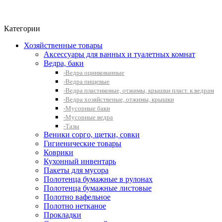
Фито-чай
ЧАЙ ЛИСТОВОЙ
Категории
Хозяйственные товары
Аксессуары для ванных и туалетных комнат
Ведра, баки
-Ведра оцинкованные
-Ведра пищевые
-Ведра пластиковые, отжимы, крышки пласт. к ведрам
-Ведра хозяйственые, отжимы, крышки
-Мусорные баки
-Мусорные ведра
-Тазы
Веники сорго, щетки, совки
Гигиенические товары
Коврики
Кухонный инвентарь
Пакеты для мусора
Полотенца бумажные в рулонах
Полотенца бумажные листовые
Полотно вафельное
Полотно нетканое
Прокладки