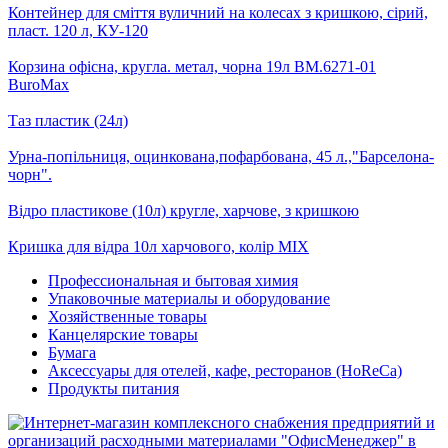
Контейнер для сміття вуличний на колесах з кришкою, сірий,
пласт. 120 л, КУ-120
Корзина офісна, кругла. метал, чорна 19л BM.6271-01
BuroMax
Таз пластик (24л)
Урна-попільниця, оцинкована,пофарбована, 45 л.,"Барселона-
чорн".
Відро пластикове (10л) кругле, харчове, з кришкою
Кришка для відра 10л харчового, колір MIX
Профессиональная и бытовая химия
Упаковочные материалы и оборудование
Хозяйственные товары
Канцелярские товары
Бумага
Аксессуары для отелей, кафе, ресторанов (HoReCa)
Продукты питания