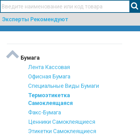
+38(067)506 44 19
Эксперты Рекомендуют
Togg
Категории
navi
Бумага
Лента Кассовая
Офисная Бумага
Специальные Виды Бумаги
Термоэтикетка
Самоклеящаяся
Факс-Бумага
Ценники Самоклеящиеся
Этикетки Самоклеящиеся