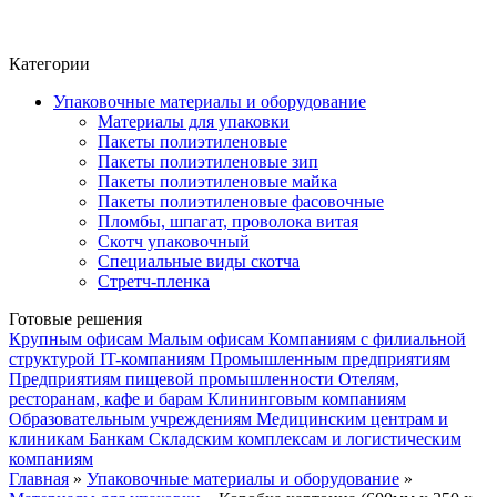
Фито-чай
ЧАЙ ЛИСТОВОЙ
Категории
Упаковочные материалы и оборудование
Материалы для упаковки
Пакеты полиэтиленовые
Пакеты полиэтиленовые зип
Пакеты полиэтиленовые майка
Пакеты полиэтиленовые фасовочные
Пломбы, шпагат, проволока витая
Скотч упаковочный
Специальные виды скотча
Стретч-пленка
Готовые решения
Крупным офисам
Малым офисам
Компаниям с филиальной
структурой
IT-компаниям
Промышленным предприятиям
Предприятиям пищевой промышленности
Отелям,
ресторанам, кафе и барам
Клининговым компаниям
Образовательным учреждениям
Медицинским центрам и
клиникам
Банкам
Складским комплексам и логистическим
компаниям
Главная
»
Упаковочные материалы и оборудование
»