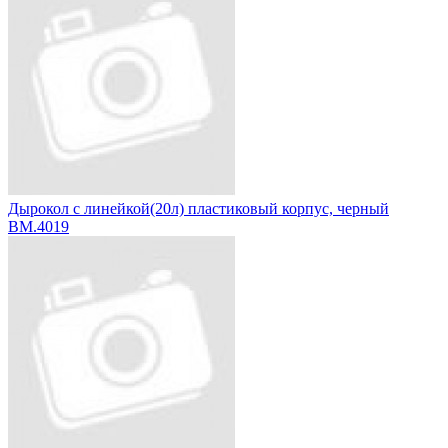
Дырокол с линейкой(20л) пластиковый корпус, черный
BM.4019