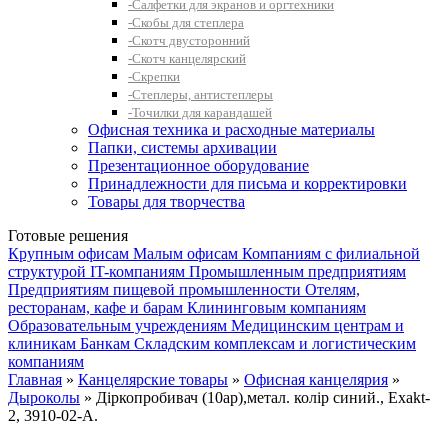
-Салфетки для экранов и оргтехники
-Скобы для степлера
-Скотч двусторонний
-Скотч канцелярский
-Скрепки
-Степлеры, антистеплеры
-Точилки для карандашей
Офисная техника и расходные материалы
Папки, системы архивации
Презентационное оборудование
Принадлежности для письма и корректировки
Товары для творчества
Готовые решения
Крупным офисам
Малым офисам
Компаниям с филиальной
структурой
IT-компаниям
Промышленным предприятиям
Предприятиям пищевой промышленности
Отелям,
ресторанам, кафе и барам
Клининговым компаниям
Образовательным учреждениям
Медицинским центрам и
клиникам
Банкам
Складским комплексам и логистическим
компаниям
Главная
»
Канцелярские товары
»
Офисная канцелярия
»
Дыроколы
» Діркопробивач (10ар),метал. колір синий., Exakt-
2, 3910-02-A.