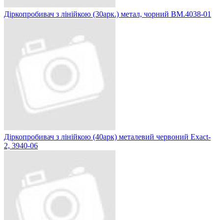
Діркопробивач з лінійкою (30арк.) метал, чорний BM.4038-01
Діркопробивач з лінійкою (40арк) металевий червоний Exact-
2, 3940-06