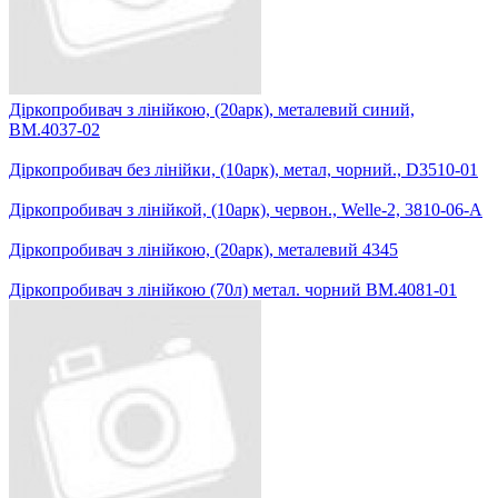
Діркопробивач з лінійкою, (20арк), металевий синий,
BM.4037-02
Діркопробивач без лінійки, (10арк), метал, чорний., D3510-01
Діркопробивач з лінійкой, (10арк), червон., Welle-2, 3810-06-A
Діркопробивач з лінійкою, (20арк), металевий 4345
Діркопробивач з лінійкою (70л) метал. чорний BM.4081-01