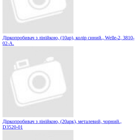
Діркопробивач з лінійкою, (10ар), колір синий., Welle-2, 3810-
02-A.
Діркопробивач з лінійкою, (20арк), металевий, чорний.,
D3520-01