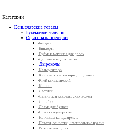
Фито-чай
ЧАЙ ЛИСТОВОЙ
Категории
Канцелярские товары
Бумажные изделия
Офисная канцелярия
-Бейджи
-Биндеры
-Губки и магниты для досок
-Диспенсеры для скотча
-Дыроколы
-Калькуляторы
-Канцелярские наборы, подставки
-Клей канцелярский
-Кнопки
-Ластики
-Лезвия для канцелярских ножей
-Линейки
-Лотки для бумаги
-Ножи канцелярские
-Ножницы канцелярские
-Печати, оснастки, штемпельные краски
-Резинки для денег