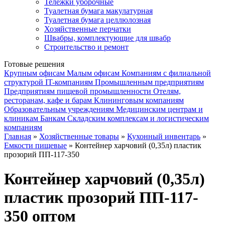
Тележки уборочные
Туалетная бумага макулатурная
Туалетная бумага целлюлозная
Хозяйственные перчатки
Швабры, комплектующие для швабр
Строительство и ремонт
Готовые решения
Крупным офисам
Малым офисам
Компаниям с филиальной
структурой
IT-компаниям
Промышленным предприятиям
Предприятиям пищевой промышленности
Отелям,
ресторанам, кафе и барам
Клининговым компаниям
Образовательным учреждениям
Медицинским центрам и
клиникам
Банкам
Складским комплексам и логистическим
компаниям
Главная
»
Хозяйственные товары
»
Кухонный инвентарь
»
Емкости пищевые
» Контейнер харчовий (0,35л) пластик
прозорий ПП-117-350
Контейнер харчовий (0,35л)
пластик прозорий ПП-117-
350 оптом