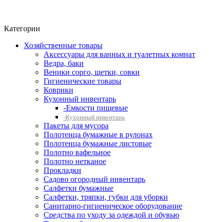
Фито-чай
ЧАЙ ЛИСТОВОЙ
Категории
Хозяйственные товары
Аксессуары для ванных и туалетных комнат
Ведра, баки
Веники сорго, щетки, совки
Гигиенические товары
Коврики
Кухонный инвентарь
-Емкости пищевые
-Кухонный инвентарь
Пакеты для мусора
Полотенца бумажные в рулонах
Полотенца бумажные листовые
Полотно вафельное
Полотно нетканое
Прокладки
Садово огородный инвентарь
Салфетки бумажные
Салфетки, тряпки, губки для уборки
Санитарно-гигиеническое оборудование
Средства по уходу за одеждой и обувью