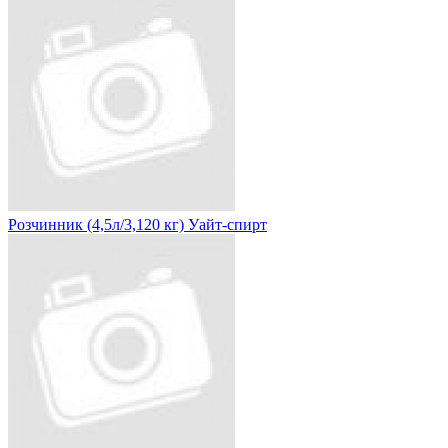
Розчинник (4,5л/3,120 кг) Уайт-спирт