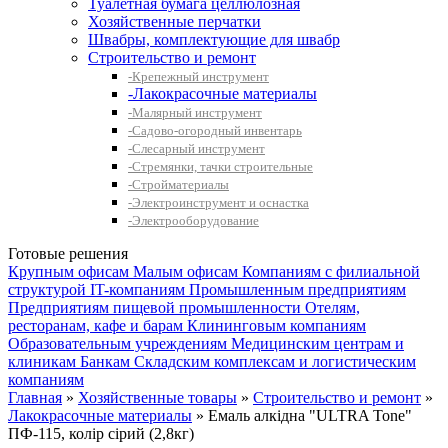
Туалетная бумага целлюлозная
Хозяйственные перчатки
Швабры, комплектующие для швабр
Строительство и ремонт
-Крепежный инструмент
-Лакокрасочные материалы
-Малярный инструмент
-Садово-огородный инвентарь
-Слесарный инструмент
-Стремянки, тачки строительные
-Стройматериалы
-Электроинструмент и оснастка
-Электрооборудование
Готовые решения
Крупным офисам
Малым офисам
Компаниям с филиальной
структурой
IT-компаниям
Промышленным предприятиям
Предприятиям пищевой промышленности
Отелям,
ресторанам, кафе и барам
Клининговым компаниям
Образовательным учреждениям
Медицинским центрам и
клиникам
Банкам
Складским комплексам и логистическим
компаниям
Главная
»
Хозяйственные товары
»
Строительство и ремонт
»
Лакокрасочные материалы
» Емаль алкідна "ULTRA Tone"
ПФ-115, колір сірий (2,8кг)