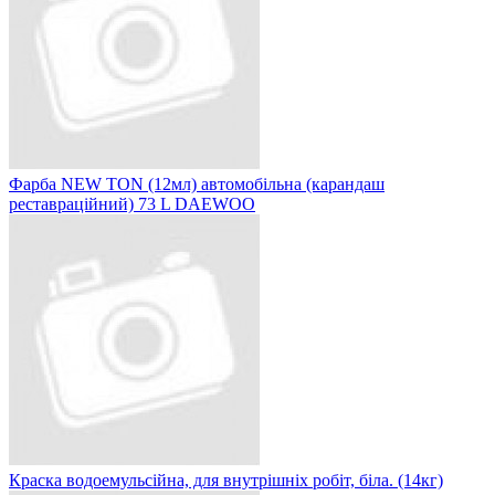
Фарба NEW TON (12мл) автомобільна (карандаш
реставраційний) 73 L DAEWOO
Краска водоемульсійна, для внутрішніх робіт, біла. (14кг)