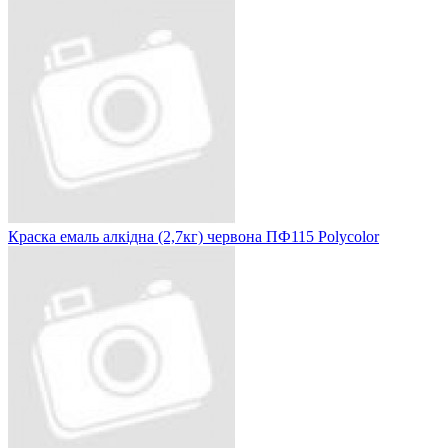
Краска емаль алкідна (2,7кг) червона ПФ115 Polycolor