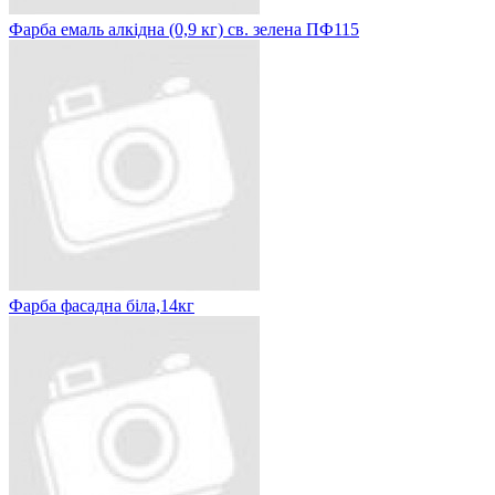
Фарба емаль алкідна (0,9 кг) св. зелена ПФ115
Фарба фасадна біла,14кг