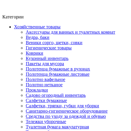
Фито-чай
ЧАЙ ЛИСТОВОЙ
Категории
Хозяйственные товары
Аксессуары для ванных и туалетных комнат
Ведра, баки
Веники сорго, щетки, совки
Гигиенические товары
Коврики
Кухонный инвентарь
Пакеты для мусора
Полотенца бумажные в рулонах
Полотенца бумажные листовые
Полотно вафельное
Полотно нетканое
Прокладки
Садово огородный инвентарь
Салфетки бумажные
Салфетки, тряпки, губки для уборки
Санитарно-гигиеническое оборудование
Средства по уходу за одеждой и обувью
Тележки уборочные
Туалетная бумага макулатурная