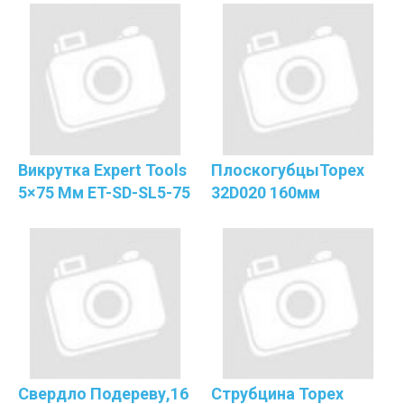
Викрутка Expert Tools
ПлоскогубцыTopex
5×75 Мм ET-SD-SL5-75
32D020 160мм
Свердло Подереву,16
Струбцина Topex