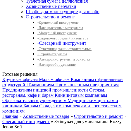
Туалетная бумага целлюлозная
Хозяйственные перчатки
Швабры, комплектующие для швабр
Строительство и ремонт
-Крепежный инструмент
-Лакокрасочные материалы
-Малярный инструмент
-Садово-огородный инвентарь
-Слесарный инструмент
-Стремянки, тачки строительные
-Стройматериалы
-Электроинструмент и оснастка
-Электрооборудование
Готовые решения
Крупным офисам
Малым офисам
Компаниям с филиальной
структурой
IT-компаниям
Промышленным предприятиям
Предприятиям пищевой промышленности
Отелям,
ресторанам, кафе и барам
Клининговым компаниям
Образовательным учреждениям
Медицинским центрам и
клиникам
Банкам
Складским комплексам и логистическим
компаниям
Главная
»
Хозяйственные товары
»
Строительство и ремонт
»
Слесарный инструмент
» Змішувач для умивальника Rozzy
Jenon Soft