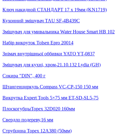
Ключ накидной СТАНДАРТ 17 х 19мм (KN1719)
Кухонний змішувач TAU SF-4B439C
Змішувач для умивальника Water House Smart HB 102
Набір викруток Tolsen Epro 20014
Знімач внутрішньої оббивки YATO YT-0837
Змішувач для кухні, хром-21.10.132 Lydia (GH)
Сокира "DIN", 400 г
Штангенциркуль Compass VC-CP-150 150 мм
Викрутка Expert Tools 5×75 мм ET-SD-SL5-75
ПлоскогубцыTopex 32D020 160мм
Свердло подереву,16 мм
Струбцина Topex 12A380 (50мм)