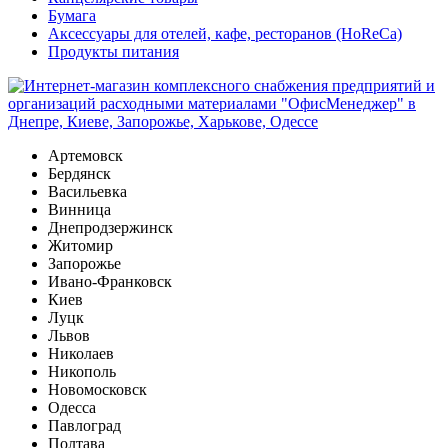
Бумага
Аксессуары для отелей, кафе, ресторанов (HoReCa)
Продукты питания
Артемовск
Бердянск
Васильевка
Винница
Днепродзержинск
Житомир
Запорожье
Ивано-Франковск
Киев
Луцк
Львов
Николаев
Никополь
Новомосковск
Одесса
Павлоград
Полтава