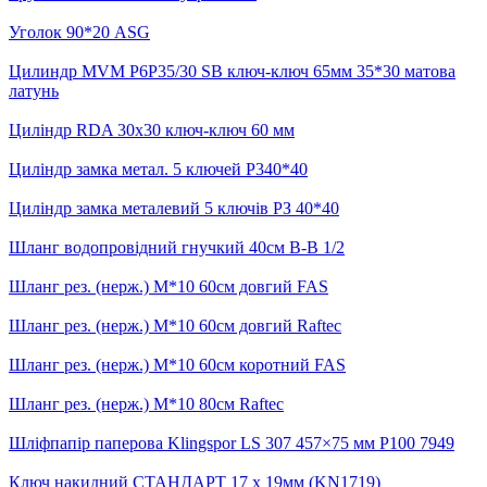
Уголок 90*20 ASG
Цилиндр MVM P6P35/30 SB ключ-ключ 65мм 35*30 матова
латунь
Циліндр RDA 30x30 ключ-ключ 60 мм
Циліндр замка метал. 5 ключей P340*40
Циліндр замка металевий 5 ключів РЗ 40*40
Шланг водопровідний гнучкий 40см В-В 1/2
Шланг рез. (нерж.) М*10 60см довгий FAS
Шланг рез. (нерж.) М*10 60см довгий Raftec
Шланг рез. (нерж.) М*10 60см коротний FAS
Шланг рез. (нерж.) М*10 80см Raftec
Шліфпапір паперова Klingspor LS 307 457×75 мм P100 7949
Ключ накидний СТАНДАРТ 17 х 19мм (KN1719)