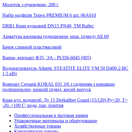
Молоток з рукоядкою, 200 г
Набір надфілів Topex PREMIUM 6 шт. 06A010
DRB1 Кран кульовий DN15 PN40, ТМ Raftec
Арматура кнопкова (однорежим, ниж. підвед) АБ 69
Бачок сливной пластмасовий
Ванна, кер/карт Ф35, ЭА - PUD6-6045 (005)
Водонагреватель Atlantic STEATITE ELITE VM 50 D400-2-ВС
1,5 кВт
Компакт Cersanit KORAL 031 3/6 з сидінням з кришкою
поліпропилен, нижній підвід, косий випуск
Кран кул. водорозб. Ду 15 Derkaliber Grand (15/120) Ру=20, Т=
-20..+100 С; вода, пар, повітря
Профессиональная и бытовая химия
Упаковочные материалы и оборудование
Хозяйственные товары
Канцелярские товары