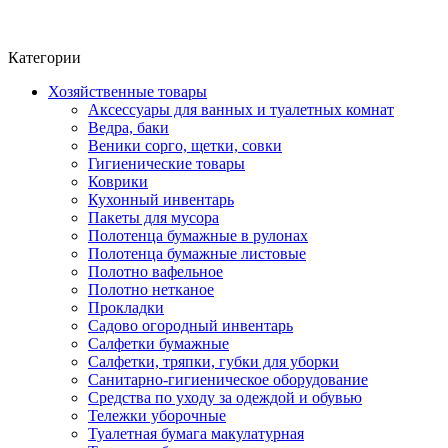
Фито-чай
ЧАЙ ЛИСТОВОЙ
Категории
Хозяйственные товары
Аксессуары для ванных и туалетных комнат
Ведра, баки
Веники сорго, щетки, совки
Гигиенические товары
Коврики
Кухонный инвентарь
Пакеты для мусора
Полотенца бумажные в рулонах
Полотенца бумажные листовые
Полотно вафельное
Полотно нетканое
Прокладки
Садово огородный инвентарь
Салфетки бумажные
Салфетки, тряпки, губки для уборки
Санитарно-гигиеническое оборудование
Средства по уходу за одеждой и обувью
Тележки уборочные
Туалетная бумага макулатурная