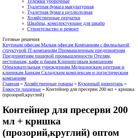
Тележки уборочные
Туалетная бумага макулатурная
Туалетная бумага целлюлозная
Хозяйственные перчатки
Швабры, комплектующие для швабр
Строительство и ремонт
Готовые решения
Крупным офисам
Малым офисам
Компаниям с филиальной
структурой
IT-компаниям
Промышленным предприятиям
Предприятиям пищевой промышленности
Отелям,
ресторанам, кафе и барам
Клининговым компаниям
Образовательным учреждениям
Медицинским центрам и
клиникам
Банкам
Складским комплексам и логистическим
компаниям
Главная
»
Хозяйственные товары
»
Кухонный инвентарь
»
Емкости пищевые
» Контейнер для пресерви 200 мл + кришка
(прозорий,круглий)
Контейнер для пресерви 200
мл + кришка
(прозорий,круглий) оптом