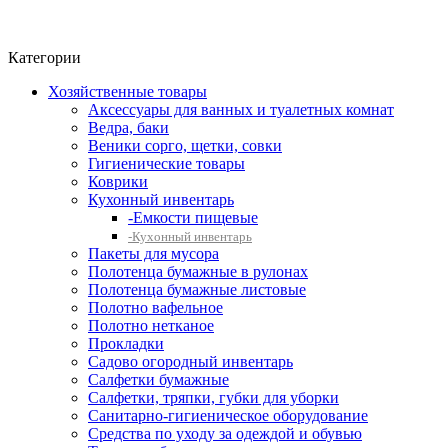
Фито-чай
ЧАЙ ЛИСТОВОЙ
Категории
Хозяйственные товары
Аксессуары для ванных и туалетных комнат
Ведра, баки
Веники сорго, щетки, совки
Гигиенические товары
Коврики
Кухонный инвентарь
-Емкости пищевые
-Кухонный инвентарь
Пакеты для мусора
Полотенца бумажные в рулонах
Полотенца бумажные листовые
Полотно вафельное
Полотно нетканое
Прокладки
Садово огородный инвентарь
Салфетки бумажные
Салфетки, тряпки, губки для уборки
Санитарно-гигиеническое оборудование
Средства по уходу за одеждой и обувью