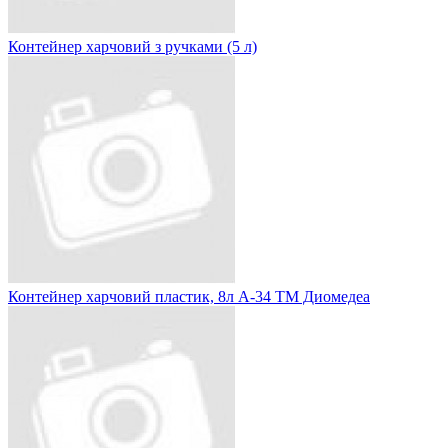
Контейнер харчовий з ручками (5 л)
Контейнер харчовий пластик, 8л А-34 ТМ Диомедеа