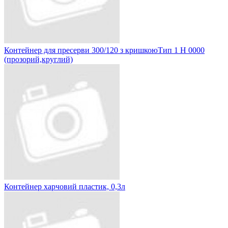
Контейнер для пресерви 300/120 з кришкоюТип 1 Н 0000
(прозорий,круглий)
Контейнер харчовий пластик, 0,3л