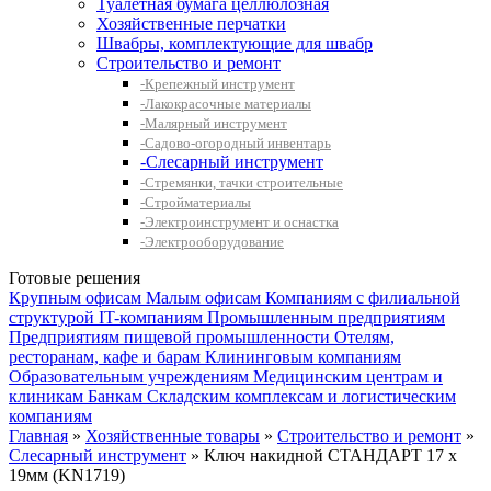
Туалетная бумага целлюлозная
Хозяйственные перчатки
Швабры, комплектующие для швабр
Строительство и ремонт
-Крепежный инструмент
-Лакокрасочные материалы
-Малярный инструмент
-Садово-огородный инвентарь
-Слесарный инструмент
-Стремянки, тачки строительные
-Стройматериалы
-Электроинструмент и оснастка
-Электрооборудование
Готовые решения
Крупным офисам
Малым офисам
Компаниям с филиальной
структурой
IT-компаниям
Промышленным предприятиям
Предприятиям пищевой промышленности
Отелям,
ресторанам, кафе и барам
Клининговым компаниям
Образовательным учреждениям
Медицинским центрам и
клиникам
Банкам
Складским комплексам и логистическим
компаниям
Главная
»
Хозяйственные товары
»
Строительство и ремонт
»
Слесарный инструмент
» Ключ накидной СТАНДАРТ 17 х
19мм (KN1719)