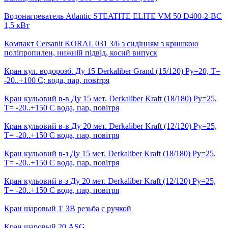
Водонагреватель Atlantic STEATITE ELITE VM 50 D400-2-ВС
1,5 кВт
Компакт Cersanit KORAL 031 3/6 з сидінням з кришкою
поліпропилен, нижній підвід, косий випуск
Кран кул. водорозб. Ду 15 Derkaliber Grand (15/120) Ру=20, Т=
-20..+100 С; вода, пар, повітря
Кран кульовий в-в Ду 15 мет. Derkaliber Kraft (18/180) Ру=25,
Т= -20..+150 С вода, пар, повітря
Кран кульовий в-в Ду 20 мет. Derkaliber Kraft (12/120) Ру=25,
Т= -20..+150 С вода, пар, повітря
Кран кульовий в-з Ду 15 мет. Derkaliber Kraft (18/180) Ру=25,
Т= -20..+150 С вода, пар, повітря
Кран кульовий в-з Ду 20 мет. Derkaliber Kraft (12/120) Ру=25,
Т= -20..+150 С вода, пар, повітря
Кран шаровый 1' ЗВ резьба с ручкой
Кран шаровый 20 ASG