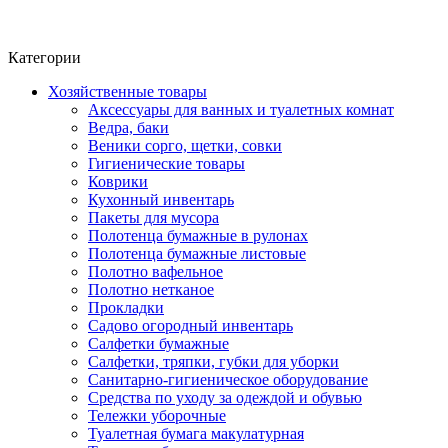
Фито-чай
ЧАЙ ЛИСТОВОЙ
Категории
Хозяйственные товары
Аксессуары для ванных и туалетных комнат
Ведра, баки
Веники сорго, щетки, совки
Гигиенические товары
Коврики
Кухонный инвентарь
Пакеты для мусора
Полотенца бумажные в рулонах
Полотенца бумажные листовые
Полотно вафельное
Полотно нетканое
Прокладки
Садово огородный инвентарь
Салфетки бумажные
Салфетки, тряпки, губки для уборки
Санитарно-гигиеническое оборудование
Средства по уходу за одеждой и обувью
Тележки уборочные
Туалетная бумага макулатурная