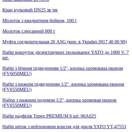
Кран кульовий DN25 зв чм
Молоток з квадратним бойком, 100 г
Молоток слюсарний 800 г
Муфта соединительная 20 ASG (вир. в Україні-3917 40 00 90)
Набір викруток діелектричних ізольованих YATO до 1000 V. 7
шт.
Набір з бічним підведенням 1/2", кнопка хромована економ
(FV6050MEU)
Набір з нижнім підведенням 1/2", кнопка хромована економ
(FV6550MEU)
Набор з нижним подемом 1/2", кнопка хромовая економ
(FV6550MEU)
Набір надфілів Topex PREMIUM 6 шт. 06A025
Набір щіток з нейлоновим ворсом для дриля YATO YT-47553