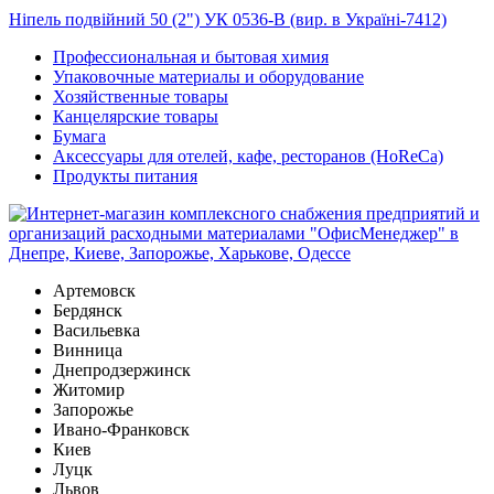
Ніпель подвійний 50 (2") УК 0536-В (вир. в Україні-7412)
Профессиональная и бытовая химия
Упаковочные материалы и оборудование
Хозяйственные товары
Канцелярские товары
Бумага
Аксессуары для отелей, кафе, ресторанов (HoReCa)
Продукты питания
Артемовск
Бердянск
Васильевка
Винница
Днепродзержинск
Житомир
Запорожье
Ивано-Франковск
Киев
Луцк
Львов