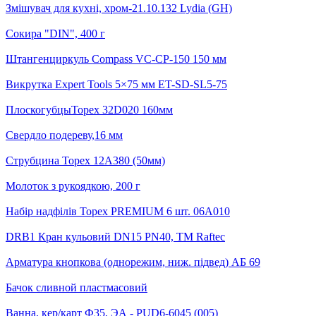
Змішувач для кухні, хром-21.10.132 Lydia (GH)
Сокира "DIN", 400 г
Штангенциркуль Compass VC-CP-150 150 мм
Викрутка Expert Tools 5×75 мм ET-SD-SL5-75
ПлоскогубцыTopex 32D020 160мм
Свердло подереву,16 мм
Струбцина Topex 12A380 (50мм)
Молоток з рукоядкою, 200 г
Набір надфілів Topex PREMIUM 6 шт. 06A010
DRB1 Кран кульовий DN15 PN40, ТМ Raftec
Арматура кнопкова (однорежим, ниж. підвед) АБ 69
Бачок сливной пластмасовий
Ванна, кер/карт Ф35, ЭА - PUD6-6045 (005)