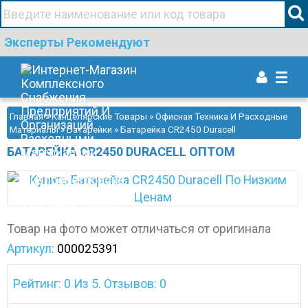
+38(067)506 44 19
Эксперты Рекомендуют
Togg
navi
Главная
»
Канцелярские Товары
»
Офисная Техника И Расходные
Материалы
»
Батарейки
» Батарейка CR2450 Duracell
БАТАРЕЙКА CR2450 DURACELL ОПТОМ
Товар на фото может отличаться от оригинала
Артикул:
000025391
Рейтинг: 0 Из 5. Отзывов: 0