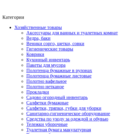
Фито-чай
ЧАЙ ЛИСТОВОЙ
Категории
Хозяйственные товары
Аксессуары для ванных и туалетных комнат
Ведра, баки
Веники сорго, щетки, совки
Гигиенические товары
Коврики
Кухонный инвентарь
Пакеты для мусора
Полотенца бумажные в рулонах
Полотенца бумажные листовые
Полотно вафельное
Полотно нетканое
Прокладки
Садово огородный инвентарь
Салфетки бумажные
Салфетки, тряпки, губки для уборки
Санитарно-гигиеническое оборудование
Средства по уходу за одеждой и обувью
Тележки уборочные
Туалетная бумага макулатурная