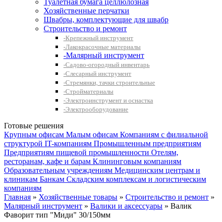
Туалетная бумага целлюлозная
Хозяйственные перчатки
Швабры, комплектующие для швабр
Строительство и ремонт
-Крепежный инструмент
-Лакокрасочные материалы
-Малярный инструмент
-Садово-огородный инвентарь
-Слесарный инструмент
-Стремянки, тачки строительные
-Стройматериалы
-Электроинструмент и оснастка
-Электрооборудование
Готовые решения
Крупным офисам
Малым офисам
Компаниям с филиальной
структурой
IT-компаниям
Промышленным предприятиям
Предприятиям пищевой промышленности
Отелям,
ресторанам, кафе и барам
Клининговым компаниям
Образовательным учреждениям
Медицинским центрам и
клиникам
Банкам
Складским комплексам и логистическим
компаниям
Главная
»
Хозяйственные товары
»
Строительство и ремонт
»
Малярный инструмент
»
Валики и аксессуары
» Валик
Фаворит тип "Миди" 30/150мм