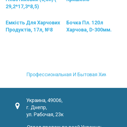
29,2*17,3*8,5)
Емкість Для Харчових
Бочка Пл. 120л
Продуктів, 17л, №8
Харчова, D-300мм.
Профессиональная И Бытовая Химия
Украина, 49006,
г. Днепр,
ул. Рабочая, 23к