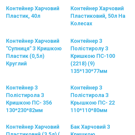
Контейнер Харчовий
Контейнер Харчовий
Пластик, 40л
Пластиковий, 50л На
Колесах
Контейнер Харчовий
Контейнер З
"Супниця" З Кришкою
Полістиролу З
Пластик (0,5л)
Кришкою ПС-100
Круглий
(2218) (9)
135*130*77мм
Контейнер З
Контейнер З
Полістирола З
Полістирола З
Кришкою ПС- 356
Крышкою ПС- 22
130*230*82мм
110*110*80мм
Контейнер Харчовий
Бак Харчовий З
Пластиковий (3,5л) (
Кришкою