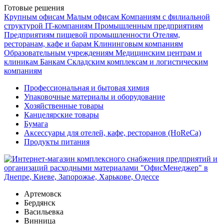
Готовые решения
Крупным офисам
Малым офисам
Компаниям с филиальной
структурой
IT-компаниям
Промышленным предприятиям
Предприятиям пищевой промышленности
Отелям,
ресторанам, кафе и барам
Клининговым компаниям
Образовательным учреждениям
Медицинским центрам и
клиникам
Банкам
Складским комплексам и логистическим
компаниям
Профессиональная и бытовая химия
Упаковочные материалы и оборудование
Хозяйственные товары
Канцелярские товары
Бумага
Аксессуары для отелей, кафе, ресторанов (HoReCa)
Продукты питания
Артемовск
Бердянск
Васильевка
Винница