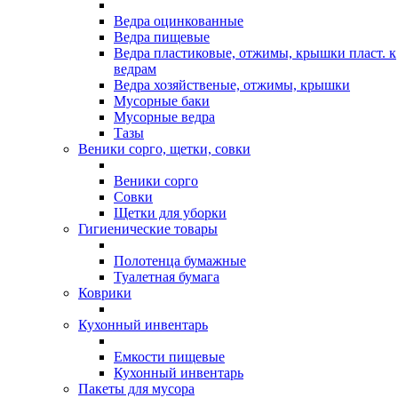
Ведра оцинкованные
Ведра пищевые
Ведра пластиковые, отжимы, крышки пласт. к
ведрам
Ведра хозяйственые, отжимы, крышки
Мусорные баки
Мусорные ведра
Тазы
Веники сорго, щетки, совки
Веники сорго
Совки
Щетки для уборки
Гигиенические товары
Полотенца бумажные
Туалетная бумага
Коврики
Кухонный инвентарь
Емкости пищевые
Кухонный инвентарь
Пакеты для мусора