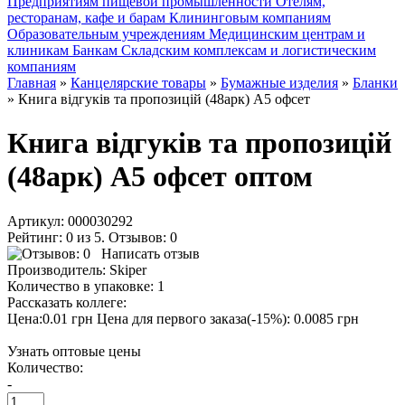
Предприятиям пищевой промышленности
Отелям,
ресторанам, кафе и барам
Клининговым компаниям
Образовательным учреждениям
Медицинским центрам и
клиникам
Банкам
Складским комплексам и логистическим
компаниям
Главная
»
Канцелярские товары
»
Бумажные изделия
»
Бланки
» Книга відгуків та пропозицій (48арк) А5 офсет
Книга відгуків та пропозицій
(48арк) А5 офсет оптом
Артикул:
000030292
Рейтинг: 0 из 5. Отзывов: 0
Написать отзыв
Производитель:
Skiper
Количество в упаковке:
1
Рассказать коллеге:
Цена:0.01 грн
Цена для первого заказа(-15%): 0.0085 грн
Узнать оптовые цены
Количество:
-