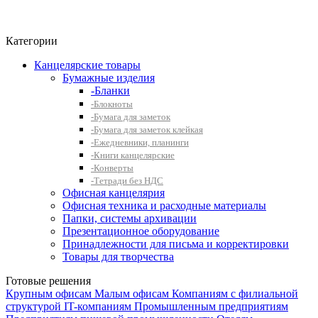
Фито-чай
ЧАЙ ЛИСТОВОЙ
Категории
Канцелярские товары
Бумажные изделия
-Бланки
-Блокноты
-Бумага для заметок
-Бумага для заметок клейкая
-Ежедневники, планинги
-Книги канцелярские
-Конверты
-Тетради без НДС
Офисная канцелярия
Офисная техника и расходные материалы
Папки, системы архивации
Презентационное оборудование
Принадлежности для письма и корректировки
Товары для творчества
Готовые решения
Крупным офисам
Малым офисам
Компаниям с филиальной
структурой
IT-компаниям
Промышленным предприятиям