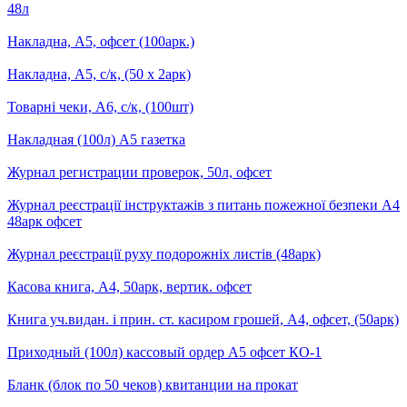
48л
Накладна, А5, офсет (100арк.)
Накладна, А5, с/к, (50 х 2арк)
Товарні чеки, А6, с/к, (100шт)
Накладная (100л) А5 газетка
Журнал регистрации проверок, 50л, офсет
Журнал реєстрації інструктажів з питань пожежної безпеки А4
48арк офсет
Журнал реєстрації руху подорожніх листів (48арк)
Касова книга, А4, 50арк, вертик. офсет
Книга уч.видан. і прин. ст. касиром грошей, А4, офсет, (50арк)
Приходный (100л) кассовый ордер А5 офсет КО-1
Бланк (блок по 50 чеков) квитанции на прокат