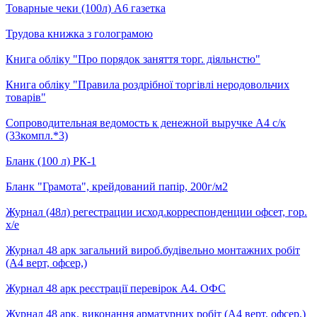
Товарные чеки (100л) А6 газетка
Трудова книжка з голограмою
Книга обліку "Про порядок заняття торг. діяльнстю"
Книга обліку "Правила роздрібної торгівлі неродовольчих
товарів"
Сопроводительная ведомость к денежной выручке А4 с/к
(33компл.*3)
Бланк (100 л) РК-1
Бланк "Грамота", крейдований папір, 200г/м2
Журнал (48л) регестрации исход.корреспонденции офсет, гор.
х/е
Журнал 48 арк загальний вироб.будівельно монтажних робіт
(А4 верт, офсер,)
Журнал 48 арк реєстрації перевірок А4. ОФС
Журнал 48 арк. виконання арматурних робіт (А4 верт, офсер,)