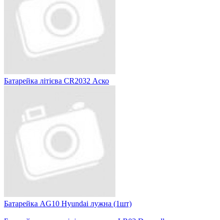
Батарейка літієва CR2032 Аско
Батарейка AG10 Hyundai лужна (1шт)