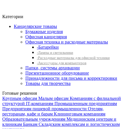
Фито-чай
ЧАЙ ЛИСТОВОЙ
Категории
Канцелярские товары
Бумажные изделия
Офисная канцелярия
Офисная техника и расходные материалы
-Батарейки
-Лампы и светильники
-Расходные материалы для офисной техники
-Аксессуары для компьютеров
Папки, системы архивации
Презентационное оборудование
Принадлежности для письма и корректировки
Товары для творчества
Готовые решения
Крупным офисам
Малым офисам
Компаниям с филиальной
структурой
IT-компаниям
Промышленным предприятиям
Предприятиям пищевой промышленности
Отелям,
ресторанам, кафе и барам
Клининговым компаниям
Образовательным учреждениям
Медицинским центрам и
клиникам
Банкам
Складским комплексам и логистическим