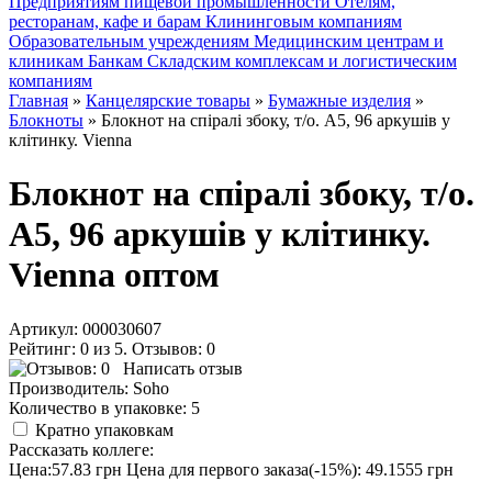
Предприятиям пищевой промышленности
Отелям,
ресторанам, кафе и барам
Клининговым компаниям
Образовательным учреждениям
Медицинским центрам и
клиникам
Банкам
Складским комплексам и логистическим
компаниям
Главная
»
Канцелярские товары
»
Бумажные изделия
»
Блокноты
» Блокнот на спіралі збоку, т/о. А5, 96 аркушів у
клітинку. Vienna
Блокнот на спіралі збоку, т/о.
А5, 96 аркушів у клітинку.
Vienna оптом
Артикул:
000030607
Рейтинг: 0 из 5. Отзывов: 0
Написать отзыв
Производитель:
Soho
Количество в упаковке:
5
Кратно упаковкам
Рассказать коллеге:
Цена:57.83 грн
Цена для первого заказа(-15%): 49.1555 грн