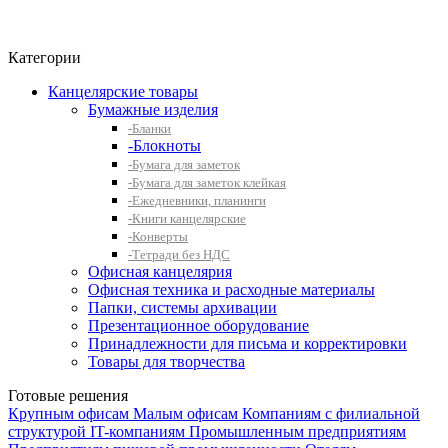
Фито-чай
ЧАЙ ЛИСТОВОЙ
Категории
Канцелярские товары
Бумажные изделия
-Бланки
-Блокноты
-Бумага для заметок
-Бумага для заметок клейкая
-Ежедневники, планинги
-Книги канцелярские
-Конверты
-Тетради без НДС
Офисная канцелярия
Офисная техника и расходные материалы
Папки, системы архивации
Презентационное оборудование
Принадлежности для письма и корректировки
Товары для творчества
Готовые решения
Крупным офисам
Малым офисам
Компаниям с филиальной
структурой
IT-компаниям
Промышленным предприятиям