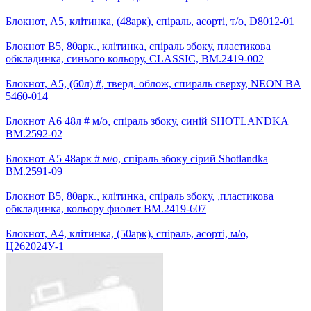
Блокнот, А5, клітинка, (48арк), спіраль, асорті, т/о, D8012-01
Блокнот В5, 80арк., клітинка, спіраль збоку, пластикова
обкладинка, синього кольору, CLASSIC, BM.2419-002
Блокнот, А5, (60л) #, тверд. облож, спираль сверху, NEON BA
5460-014
Блокнот А6 48л # м/о, спіраль збоку, синій SHOTLANDKA
BM.2592-02
Блокнот А5 48арк # м/о, спіраль збоку сірий Shotlandka
BM.2591-09
Блокнот В5, 80арк., клітинка, спіраль збоку, ,пластикова
обкладинка, кольору фиолет BM.2419-607
Блокнот, А4, клітинка, (50арк), спіраль, асорті, м/о,
Ц262024У-1