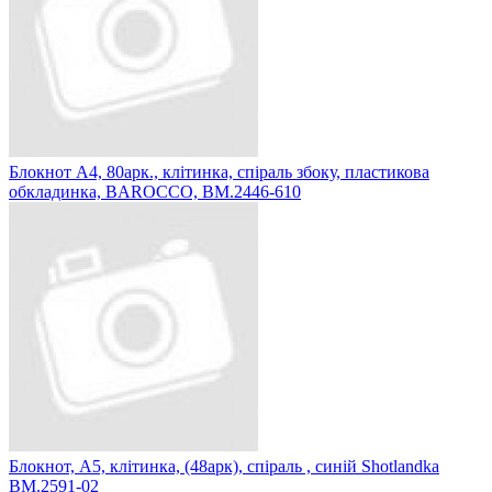
Блокнот А4, 80арк., клітинка, спіраль збоку, пластикова
обкладинка, BAROCCO, BM.2446-610
Блокнот, А5, клітинка, (48арк), спіраль , синій Shotlandka
BM.2591-02