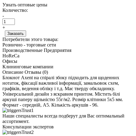
Узнать оптовые цены
Количество:
-
+
Потребители этого товара:
Рознично - торговые сети
Производственные Предприятия
HoReCa
Офисы
Клининговые компании
Описание
Отзывы (0)
Блокнот Axent на спіралі збоку підходить для щоденних
нотаток, фіксації важливої інформації, замальовок схем,
графіків, ведення обліку і т.д. Має тверду обкладинку.
Універсальний дизайн з яскравим принтом. Містить білі
аркуші паперу щільністю 55г/м2. Розмір клітинки 5x5 мм.
Формат - середній, А5. Кількість аркушів - 96.
Наши специалисты всегда подберут для Вас оптимальный
ассортимент.
Консультации экспертов