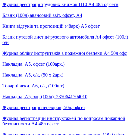
Журнал реєстрації трудових книжок П10 А4 48л офсетн
Бланк (100л) авансовий звіт, офсет, А4
Книга відгуків та пропозицій (48арк) А5 офсет
Бланк путевой лист д/грузового автомобиля А4 офсет (100л)
б/н
Журнал обліку інструктажів з пожежної безпеки А4 50л офс
Накладна, А5, офсет (100арк.)
Накладна, А5, с/к, (50 х 2арк)
Товарні чеки, А6, с/к, (100шт)
Накладна, А5, з/к, (100л), 2350641704010
Журнал реєстрації перевірок, 50л, офсет
Журнал регистрации инструктажей по вопросам пожарной
безопасности А4 48л офсет
Журнал регистрации движения путевых листов (48л) офсет