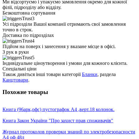
Ми відсортуємо і упакуємо замовлення окремо для кожної
філії, підрозділу або відділу.
Безкоштовна сортування
Усі підрозділи Вашої компанії отримають свої замовлення
точно в строк.
Доставка по підрозділах
Підйом на поверх і занесення у вказане місце в офісі.
З рук в руки
Індивідуальне ціноутворення і умови для кожного клієнта.
Спеціальні ціни
Також дивіться інші товари категорії
Бланки
, раздела
Канцтовари
.
Похожие товары
Книга (96арк,офс) пустографок А4 ,верт.18 колонок.
Книга Закон України "Про захист прав споживачів"
Журнал протоколов проверки знаний по электробезопасности
А4 оф 48л