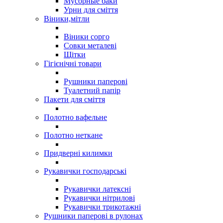
Мусорные баки
Урни для сміття
Віники,мітли
Віники сорго
Совки металеві
Щітки
Гігієнічні товари
Рушники паперові
Туалетний папір
Пакети для сміття
Полотно вафельне
Полотно неткане
Придверні килимки
Рукавички господарські
Рукавички латексні
Рукавички нітрилові
Рукавички трикотажні
Рушники паперові в рулонах