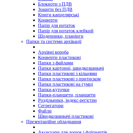
Блокноти з ПДВ
Зошити без ПДВ
Книги канцелярські
Конверти
Папір для нотаток
Папір для нотаток клейкий
Щоденники, планінги
Папки та системи архівації
Архівні короба
Конверти пластикові
Папки з файлами
Папки картонні, швидкозшивачі
Папки пластикові з кільцями
Папки пластикові з притиском
Папки пластикові на гумці
Папки-куточки
Папки-планшети, планшети
Роздільники, індекс-регістри
Сегрегатори
Файли
Швидкозшивачі пластикові
Презентаційне обладнання
Аксесуари для дошок і фліпчартів