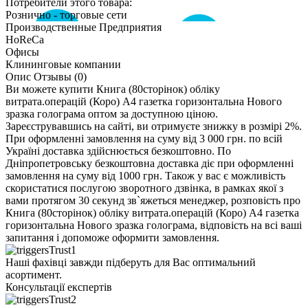
Потребители этого товара:
Рознично - торговые сети
Производственные Предприятия
HoReCa
Офисы
Клининговые компании
Опис
Отзывы (0)
Ви можете купити Книга (80сторінок) обліку
витрата.операцій (Коро) А4 газетка горизонтальна Нового
зразка голограма оптом за доступною ціною.
Зареєструвавшись на сайті, ви отримуєте знижку в розмірі 2%.
При оформленні замовлення на суму від 3 000 грн. по всій
Україні доставка здійснюється безкоштовно. По
Дніпропетровську безкоштовна доставка діє при оформленні
замовлення на суму від 1000 грн. Також у вас є можливість
скористатися послугою зворотного дзвінка, в рамках якої з
вами протягом 30 секунд зв`яжеться менеджер, розповість про
Книга (80сторінок) обліку витрата.операцій (Коро) А4 газетка
горизонтальна Нового зразка голограма, відповість на всі ваші
запитання і допоможе оформити замовлення.
Наші фахівці завжди підберуть для Вас оптимальний
асортимент.
Консультації експертів