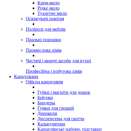
Крем-мило
Рідке мило
Туалетне мило
Освіжувачі повітря
Поліролі для меблів
Пральні порошки
Промислова хімія
Чистячі і миючі засоби для кухні
Професійна і побутова хімія
Канцтовари
Офісна канцелярія
Губки і магніти для дощок
Бейджи
Биндеры
Гумки для грошей
Дироколи
Диспенсеры для скотча
Калькулятори
Канцелярські набори, підставки