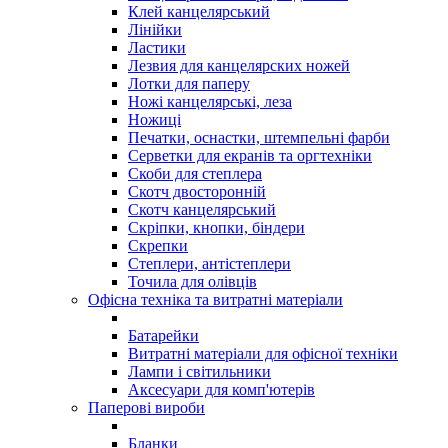
Клей канцелярський
Лінійки
Ластики
Лезвия для канцелярских ножей
Лотки для паперу
Ножі канцелярські, леза
Ножиці
Печатки, оснастки, штемпельні фарби
Серветки для екранів та оргтехніки
Скоби для степлера
Скотч двосторонній
Скотч канцелярський
Скріпки, кнопки, біндери
Скрепки
Степлери, антістеплери
Точила для олівців
Офісна техніка та витратні матеріали
Батарейки
Витратні матеріали для офісної техніки
Лампи і світильники
Аксесуари для комп'ютерів
Паперові вироби
Бланки