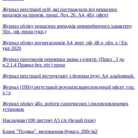
Журнал реєстрації осіб, які постраждали від нещасних
випадків на произв. прош. Дод. 26. А4, 48л, офсет
Журнал обліку нещасних випадків невиробничого характеру
50л., оф. прош (укр.)
Журнал обліку вогнегасників А4, верт, оф, 48 л, обл. х / Ер,
укр 2020
Журнал протоколів перевірки знань з електр. (Прил . 3 до
п.2.1.4 Правил без. піт.) прош
Журнал реєстрації інструктажу з безпеки руху, А4, альбомний.
Журнал (100л) регестраціі результат.кореспонденції офсет, гор.
х / е
Журнал обліку 48л. роботи газоочисних і пиловловлюючих
установок
Накладная (100 листов) А5 с/к (белый блок)
Бланк "Подяка", мелованная бумага, 200г/м2