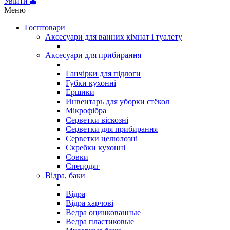
Увійти
Меню
Госптовари
Аксесуари для ванних кімнат і туалету
Аксесуари для прибирання
Ганчірки для підлоги
Губки кухонні
Ершики
Инвентарь для уборки стёкол
Мікрофібра
Серветки віскозні
Серветки для прибирання
Серветки целюлозні
Скребки кухонні
Совки
Спецодяг
Відра, баки
Відра
Відра харчові
Ведра оцинкованные
Ведра пластиковые