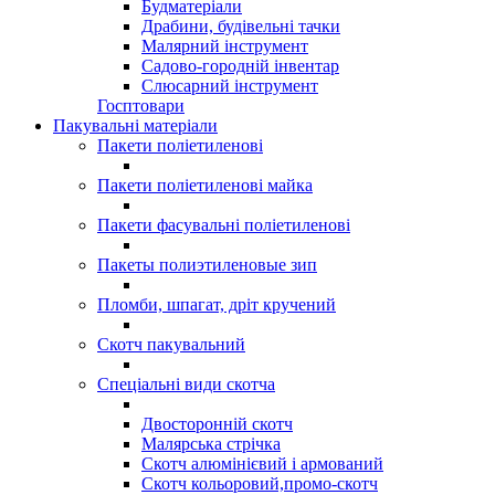
Будматеріали
Драбини, будівельні тачки
Малярний інструмент
Садово-городній інвентар
Слюсарний інструмент
Госптовари
Пакувальні матеріали
Пакети поліетиленові
Пакети поліетиленові майка
Пакети фасувальні поліетиленові
Пакеты полиэтиленовые зип
Пломби, шпагат, дріт кручений
Скотч пакувальний
Спеціальні види скотча
Двосторонній скотч
Малярська стрічка
Скотч алюмінієвий і армований
Скотч кольоровий,промо-скотч