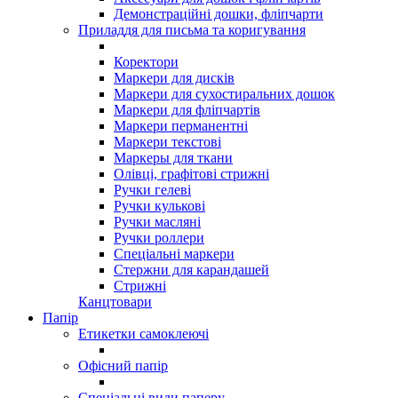
Демонстраційні дошки, фліпчарти
Приладдя для письма та коригування
Коректори
Маркери для дисків
Маркери для сухостиральних дошок
Маркери для фліпчартів
Маркери перманентні
Маркери текстові
Маркеры для ткани
Олівці, графітові стрижні
Ручки гелеві
Ручки кулькові
Ручки масляні
Ручки роллери
Спеціальні маркери
Стержни для карандашей
Стрижні
Канцтовари
Папір
Етикетки самоклеючі
Офісний папір
Спеціальні види паперу