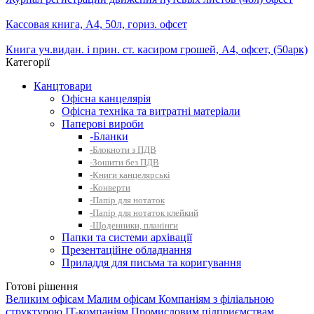
Кассовая книга, А4, 50л, гориз. офсет
Книга уч.видан. і прин. ст. касиром грошей, А4, офсет, (50арк)
Категорії
Канцтовари
Офісна канцелярія
Офісна техніка та витратні матеріали
Паперові вироби
-Бланки
-Блокноти з ПДВ
-Зошити без ПДВ
-Книги канцелярські
-Конверти
-Папір для нотаток
-Папір для нотаток клейкий
-Щоденники, планінги
Папки та системи архівації
Презентаційне обладнання
Приладдя для письма та коригування
Готові рішення
Великим офісам
Малим офісам
Компаніям з філіальною
структурою
IT-компаніям
Промисловим підприємствам