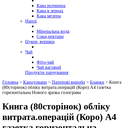
Кава розчинна
Кава в зернах
Кава мелена
Напої
Мінеральна вода
Соки,нектари
Цукор, вершки
Чай
Фіто-чай
Чай ваговий
Продукти харчування
Головна
>
Канцтовари
>
Паперові вироби
>
Бланки
> Книга
(80сторінок) обліку витрата.операцій (Коро) А4 газетка
горизонтальна Нового зразка голограма
Книга (80сторінок) обліку
витрата.операцій (Коро) А4
газетка горизонтальна