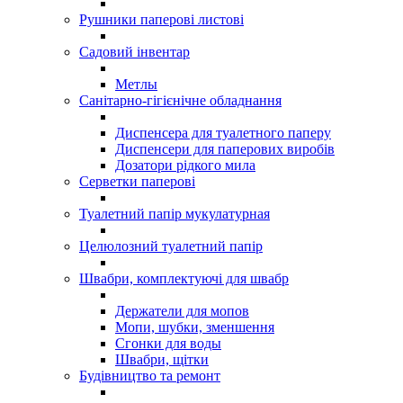
Рушники паперові листові
Садовий інвентар
Метлы
Санітарно-гігієнічне обладнання
Диспенсера для туалетного паперу
Диспенсери для паперових виробів
Дозатори рідкого мила
Серветки паперові
Туалетний папір мукулатурная
Целюлозний туалетний папір
Швабри, комплектуючі для швабр
Держатели для мопов
Мопи, шубки, зменшення
Сгонки для воды
Швабри, щітки
Будівництво та ремонт