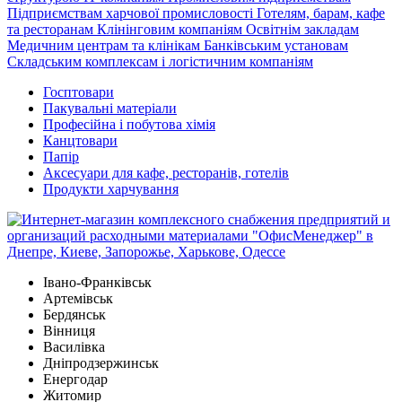
Підприємствам харчової промисловості
Готелям, барам, кафе
та ресторанам
Клінінговим компаніям
Освітнім закладам
Медичним центрам та клінікам
Банківським установам
Складським комплексам і логістичним компаніям
Госптовари
Пакувальні матеріали
Професійна і побутова хімія
Канцтовари
Папір
Аксесуари для кафе, ресторанів, готелів
Продукти харчування
Івано-Франківськ
Артемівськ
Бердянськ
Вінниця
Василівка
Дніпродзержинськ
Енергодар
Житомир